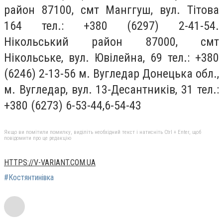
район 87100, смт Манггуш, вул. Тітова
164 тел.: +380 (6297) 2-41-54.
Нікольський район 87000, смт
Нікольське, вул. Ювілейна, 69 тел.: +380
(6246) 2-13-56 м. Вугледар Донецька обл.,
м. Вугледар, вул. 13-Десантників, 31 тел.:
+380 (6273) 6-53-44,6-54-43
Якщо ви помітили помилку, виділіть необхідний текст і натисніть Ctrl + Enter, щоб
повідомити про це редакцію
HTTPS://V-VARIANT.COM.UA
#Костянтинівка