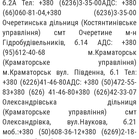
б.2А Тел: +380 (6236)3-35-00АДС: +380
(66)060-81-04,+380 (6236)3-35-00
Очеретинська дільниця (Костянтинівське
управління) смт Очеретине м-н
Гідробудівельників, б.14 АДС: +380
(95)612-40-68 м.Краматорськ
(Краматорське управління)
м.Краматорськ вул. Південна, б.1 Тел:
+380 (6226)41-46-80АДС: +380 (50)472-55-
83+380 (626) 41-46-80+380 (626)42-33-07
Олександрівська дільниця
(Краматорське управління) смт
Олександрівка, вул.Наукова, б.21
моб.:+380 (50)608-36-12+380 (6269)2-18-