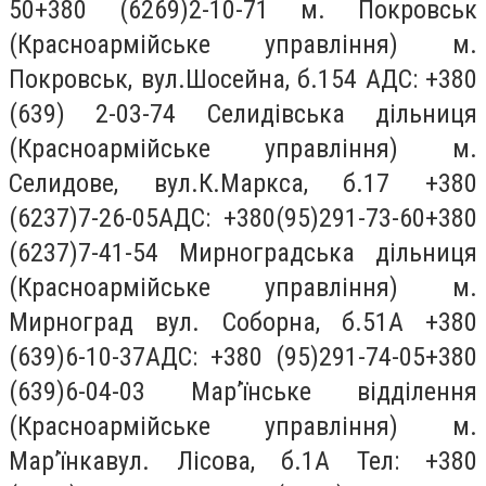
50+380 (6269)2-10-71 м. Покровськ
(Красноармійське управління) м.
Покровськ, вул.Шосейна, б.154 АДС: +380
(639) 2-03-74 Селидівська дільниця
(Красноармійське управління) м.
Селидове, вул.К.Маркса, б.17 +380
(6237)7-26-05АДС: +380(95)291-73-60+380
(6237)7-41-54 Мирноградська дільниця
(Красноармійське управління) м.
Мирноград вул. Соборна, б.51А +380
(639)6-10-37АДС: +380 (95)291-74-05+380
(639)6-04-03 Мар’їнське відділення
(Красноармійське управління) м.
Мар’їнкавул. Лісова, б.1А Тел: +380