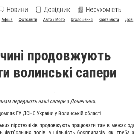
Новини
Довідник
Нерухомість
Афіша
Фотозвіти
Авто / Мото
Оголошення
Карта міста
Дові
чині продовжують
и волинські сапери
нянам передають наші сапери з Донеччини.
домляє ГУ ДСНС України у Волинській області.
ких піротехніків продовжують працювати там в межах одніє
 футбольних полів, а щільність боєприпасів, які треба 