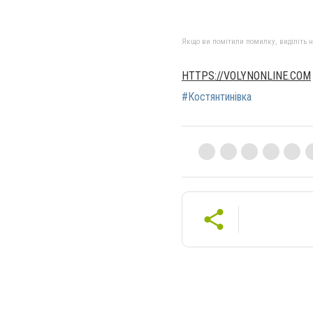
Якщо ви помітили помилку, виділіть нео
HTTPS://VOLYNONLINE.COM
#Костянтинівка