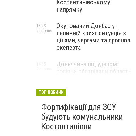
Костянтинівському
напрямку
Окупований Донбас у
18:23
2 серпня
паливній кризі: ситуація з
цінами, чергами та прогноз
експерта
Донеччина під ударом:
14:35
2 серпня
росіяни обстріляли область
25 разів, Філашкін — про
наслідки
ТОП НОВИНИ
Фортифікації для ЗСУ
будують комунальники
Костянтинівки