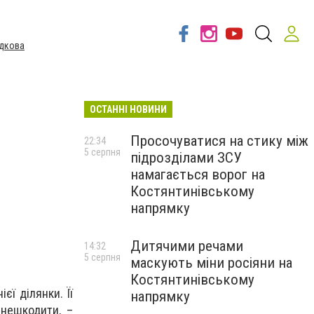
дкова
ОСТАННІ НОВИНИ
Просочуватися на стику між
22:34
5 серпня
підрозділами ЗСУ
намагається ворог на
Костянтинівському
напрямку
Дитячими речами
14:32
5 серпня
маскують міни росіяни на
Костянтинівському
ї ділянки. Її
напрямку
знешкодити, –