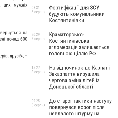
а цих мужніх
Фортифікації для ЗСУ
08:31
5 серпня
будують комунальники
Костянтинівки
овернуться на
Краматорсько-
20:29
жені понад 600
3 серпня
Костянтинівська
агломерація залишається
головною ціллю РФ
ів, друзі!», –
На відпочинок до Карпат і
15:27
3 серпня
Закарпаття вирушила
чергова зміна дітей із
Донецької області
До старої тактики наступу
09:25
3 серпня
повернувся ворог після
невдалого штурму на