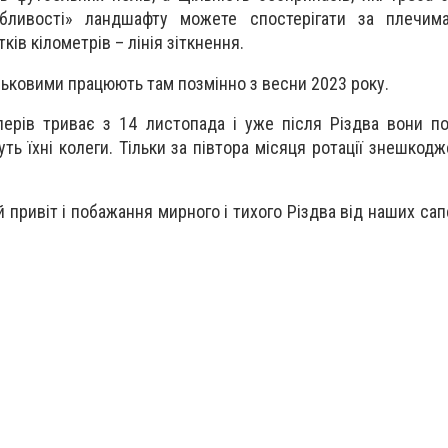
обливості» ландшафту можете спостерігати за плечим
тків кілометрів – лінія зіткнення.
ськовими працюють там позмінно з весни 2023 року.
перів триває з 14 листопада і уже після Різдва вони п
уть їхні колеги. Тільки за півтора місяця ротації знешкод
привіт і побажання мирного і тихого Різдва від наших сапер