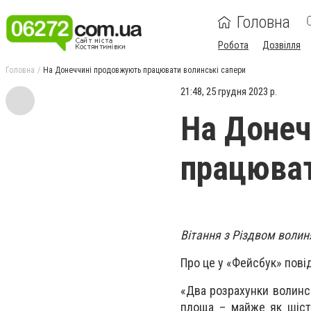
Головна
Робота
Дозвілля
Головна
На Донеччині продовжують працювати волинські сапери
21:48, 25 грудня 2023 р.
На Донеч
працюват
Вітання з Різдвом воли
Про це у «Фейсбук» пові
«Два розрахунки волинсь
площа – майже як шість