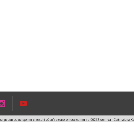
а умови розміщення в тексті обов'язкового посилання на 06272.com.ua - Сайт міста К
сті або в якості джерела. Порушення виняткових прав переслідується Законом.
ський спецпроєкт", "Політичні новини", "Пресреліз", "PR", "Офіційно", "Політична рек