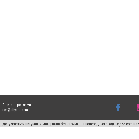
З питань реклами:
rek@citysites.ua
Допускається цитування матеріалів без отримання попередньої згоди 06272.com.ua з
пошукових систем гіперпосилання на цитовані статті не нижче другого абзацу в тек
Матеріали з плашками "Новини компаній", "Промо", "Партнерський матеріал", "Партнер