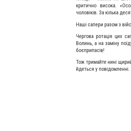
критично висока. «Ос
чоловіків. За кілька деся
Наші сапери разом з вій
Чергова ротація цих са
Волинь, а на заміну поїд
боєприпасів!
Тож тримайте нині щирий 
йдеться у повідомленні.