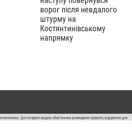
наступу повернувся
ворог після невдалого
штурму на
Костянтинівському
напрямку
остянтинівки. Для інтернет-видань обов'язкове розміщення прямого, відкритого для
лама" публікуються на правах реклами.