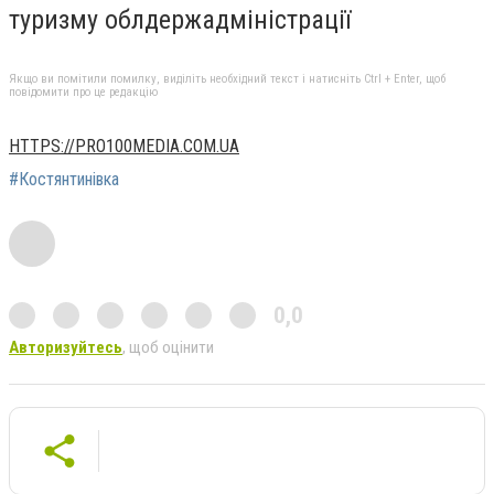
туризму облдержадміністрації
Якщо ви помітили помилку, виділіть необхідний текст і натисніть Ctrl + Enter, щоб
повідомити про це редакцію
HTTPS://PRO100MEDIA.COM.UA
#Костянтинівка
0,0
Авторизуйтесь
, щоб оцінити