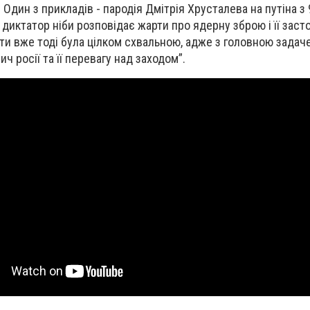
 Один з прикладів - пародія Дмітрія Хрусталева на путіна з 9
диктатор ніби розповідає жарти про ядерну зброю і її заст
арти вже тоді була цілком схвальною, адже з головною зада
ч росії та її перевагу над заходом”.