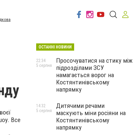
дкова
ОСТАННІ НОВИНИ
Просочуватися на стику між
22:34
5 серпня
підрозділами ЗСУ
намагається ворог на
Костянтинівському
нду
напрямку
Дитячими речами
14:32
5 серпня
воєї
маскують міни росіяни на
шоу. Все
Костянтинівському
напрямку