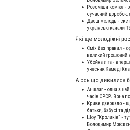
Розсміши коміка - 
сучасний доробок, 
Даєш молодь - скет
українські канали Т
Які ще молодіжні рос
Сміх без правил - 
великий грошовий 
Убойна ліга - вперш
учасник Камеді Кла
А ось що дивилися бат
Аншлаг - одна з на
часів СРСР. Вона п
Криве дзеркало - щ
батьки, бабусі та ді
Шоу “Кроликів” - т
Володимир Моїсеєнк