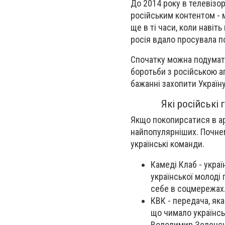
До 2014 року в телевізор
російським контентом - 
ще в ті часи, коли навіт
росія вдало просувала п
Спочатку можна подумати
боротьби з російською а
бажанні захопити Україну
Які російські
Якщо покопирсатися в ар
найпопулярніших. Почнемо
українські команди.
Камеді Клаб - укра
української молоді
себе в соцмережах
КВК - передача, яка
що чимало українсь
Володимир Зеленсь