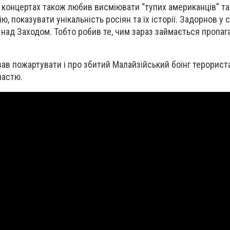
 концертах також любив висміювати “тупих американців” та 
ю, показувати унікальність росіян та їх історії. Задорнов у 
 над Заходом. Тобто робив те, чим зараз займається пропа
вав пожартувати і про збитий Малайзійський боїнг терорист
ластю.