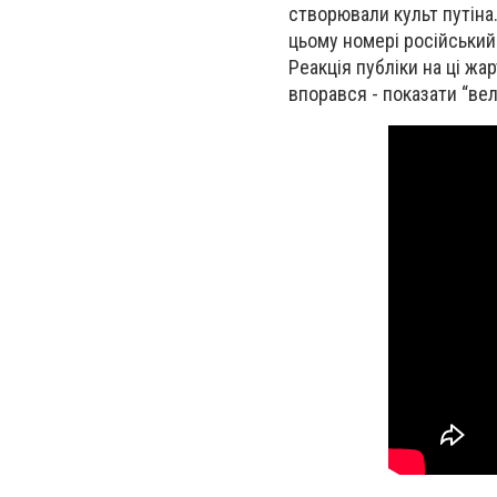
створювали культ путіна.
цьому номері російський 
Реакція публіки на ці ж
впорався - показати “вели