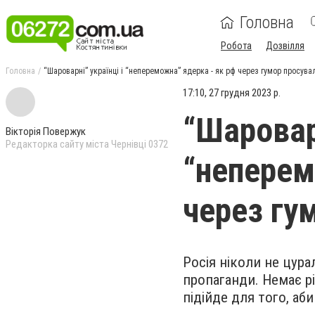
Головна
Робота
Дозвілля
Головна
“Шароварні” українці і “непереможна” ядерка - як рф через гумор просува
17:10, 27 грудня 2023 р.
“Шароварн
Вікторія Повержук
Редакторка сайту міста Чернівці 0372
“неперем
через гу
Росія ніколи не цур
пропаганди. Немає рі
підійде для того, аб