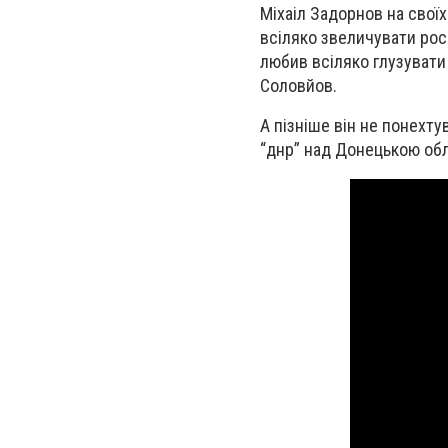
Міхаіл Задорнов
на своїх
всіляко звеличувати росі
любив всіляко глузувати
Соловйов.
А пізніше він не понехту
“днр” над Донецькою об