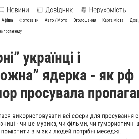
Новини
Довідник
Нерухомість
Афіша
Фотозвіти
Авто / Мото
Оголошення
Карта міста
Дові
ла пропаганду
і” українці і
ожна” ядерка - як рф
мор просувала пропага
алася використовувати всі сфери для просування с
зниці - чи це музика, чи фільми, чи гумористичні 
и помістити в мізки людей потрібні меседжі.