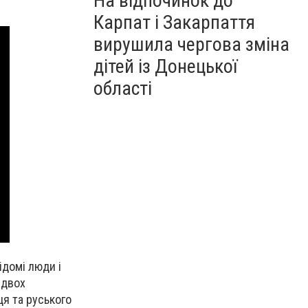
На відпочинок до
Карпат і Закарпаття
вирушила чергова зміна
дітей із Донецької
області
ідомі люди і
 двох
ця та руського