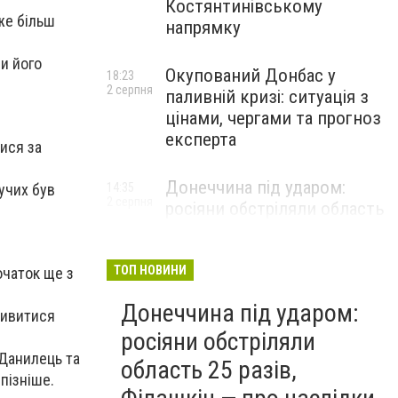
Костянтинівському
же більш
напрямку
и його
Окупований Донбас у
18:23
2 серпня
паливній кризі: ситуація з
цінами, чергами та прогноз
експерта
ися за
Донеччина під ударом:
дучих був
14:35
2 серпня
росіяни обстріляли область
25 разів, Філашкін — про
наслідки
ТОП НОВИНИ
очаток ще з
Донеччина під ударом:
дивитися
росіяни обстріляли
 Данилець та
область 25 разів,
пізніше.