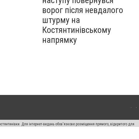
наступу повернувся
ворог після невдалого
штурму на
Костянтинівському
напрямку
остянтинівки. Для інтернет-видань обов'язкове розміщення прямого, відкритого для
лама" публікуються на правах реклами.