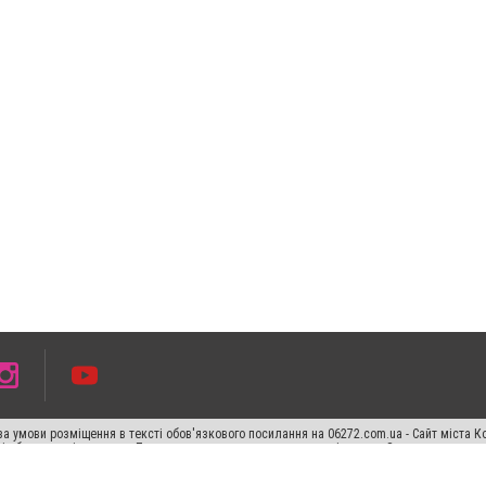
а умови розміщення в тексті обов'язкового посилання на 06272.com.ua - Сайт міста К
сті або в якості джерела. Порушення виняткових прав переслідується Законом.
ський спецпроєкт", "Політичні новини", "Пресреліз", "PR", "Офіційно", "Політична рек