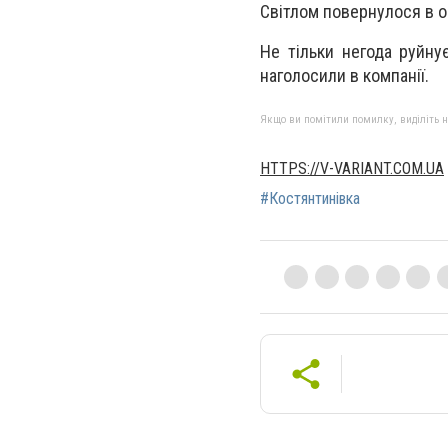
Світлом повернулося в о
Не тільки негода руйну
наголосили в компанії.
Якщо ви помітили помилку, виділіть нео
HTTPS://V-VARIANT.COM.UA
#Костянтинівка