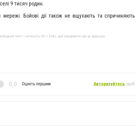
селі 9 тисяч родин.
є мережі. Бойові дії також не вщухають та спричиняють
бхідний текст і натисніть Ctrl + Enter, щоб повідомити про це редакцію
0,0
Оцініть першим
Авторизуйтесь
, щоб