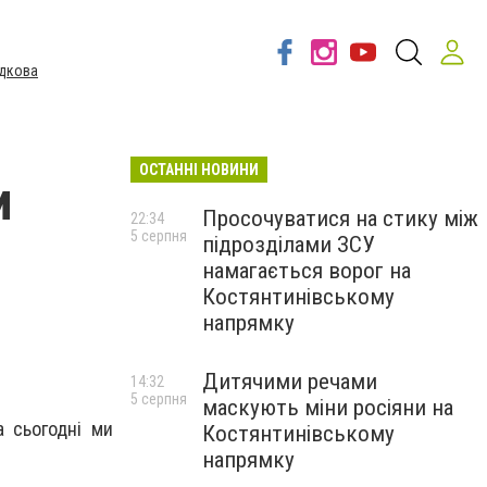
дкова
ОСТАННІ НОВИНИ
и
Просочуватися на стику між
22:34
5 серпня
підрозділами ЗСУ
намагається ворог на
Костянтинівському
напрямку
Дитячими речами
14:32
5 серпня
маскують міни росіяни на
а сьогодні ми
Костянтинівському
напрямку