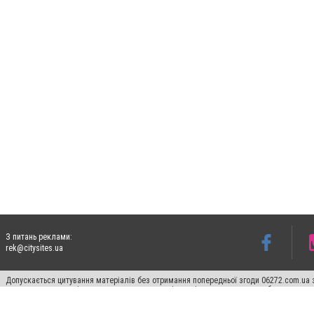
З питань реклами:
rek@citysites.ua
Допускається цитування матеріалів без отримання попередньої згоди 06272.com.ua з
пошукових систем гіперпосилання на цитовані статті не нижче другого абзацу в тек
Матеріали з плашками "Новини компаній", "Промо", "Партнерський матеріал", "Партнер