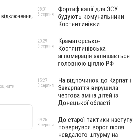
Фортифікації для ЗСУ
08:31
5 серпня
 відключення,
будують комунальники
Костянтинівки
Краматорсько-
20:29
3 серпня
Костянтинівська
агломерація залишається
головною ціллю РФ
На відпочинок до Карпат і
15:27
3 серпня
 оцінити
Закарпаття вирушила
чергова зміна дітей із
Донецької області
До старої тактики наступу
09:25
3 серпня
повернувся ворог після
невдалого штурму на