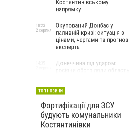
Костянтинівському
напрямку
Окупований Донбас у
18:23
2 серпня
паливній кризі: ситуація з
цінами, чергами та прогноз
експерта
Донеччина під ударом:
14:35
2 серпня
росіяни обстріляли область
25 разів, Філашкін — про
наслідки
ТОП НОВИНИ
Фортифікації для ЗСУ
будують комунальники
Костянтинівки