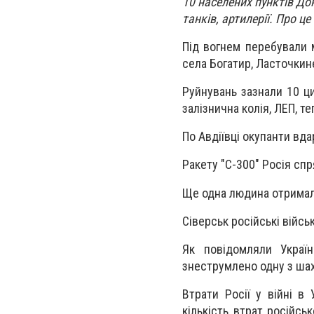
10 населених пунктів Доне
танків, артилерії. Про ц
Під вогнем перебували мі
села Богатир, Ласточкине
Руйнувань зазнали 10 ци
залізнична колія, ЛЕП, т
По Авдіївці окупанти вда
Ракету "С-300" Росія сп
Ще одна людина отримала
Сіверськ російські війсь
Як повідомляли Україн
знеструмлено одну з шах
Втрати Росії у війні в 
кількість втрат російсь