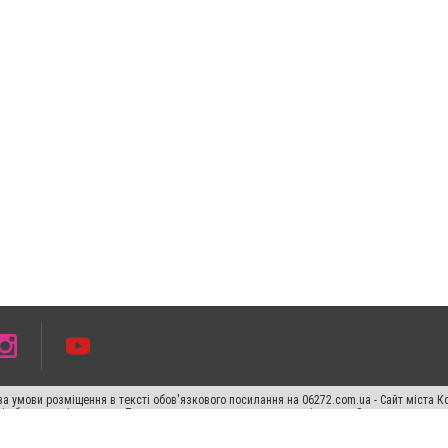
а умови розміщення в тексті обов'язкового посилання на 06272.com.ua - Сайт міста К
сті або в якості джерела. Порушення виняткових прав переслідується Законом.
ський спецпроєкт", "Політичні новини", "Пресреліз", "PR", "Офіційно", "Політична рек