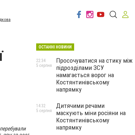
дкова
ОСТАННІ НОВИНИ
ї
Просочуватися на стику між
22:34
5 серпня
підрозділами ЗСУ
намагається ворог на
Костянтинівському
напрямку
Дитячими речами
14:32
5 серпня
маскують міни росіяни на
Костянтинівському
напрямку
 перебували