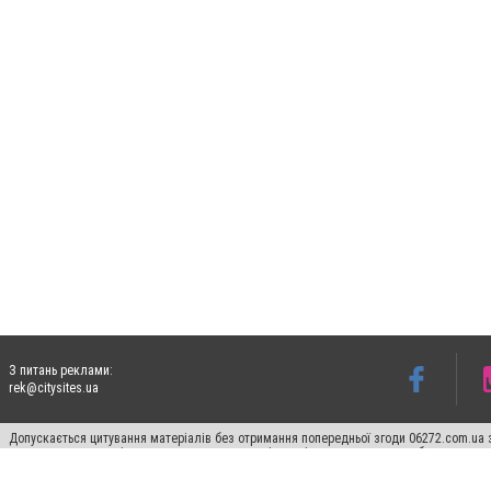
З питань реклами:
rek@citysites.ua
Допускається цитування матеріалів без отримання попередньої згоди 06272.com.ua з
пошукових систем гіперпосилання на цитовані статті не нижче другого абзацу в тек
Матеріали з плашками "Новини компаній", "Промо", "Партнерський матеріал", "Партнер