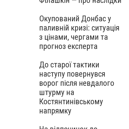
Філашкін — про наслідки
Окупований Донбас у
паливній кризі: ситуація
з цінами, чергами та
прогноз експерта
До старої тактики
наступу повернувся
ворог після невдалого
штурму на
Костянтинівському
напрямку