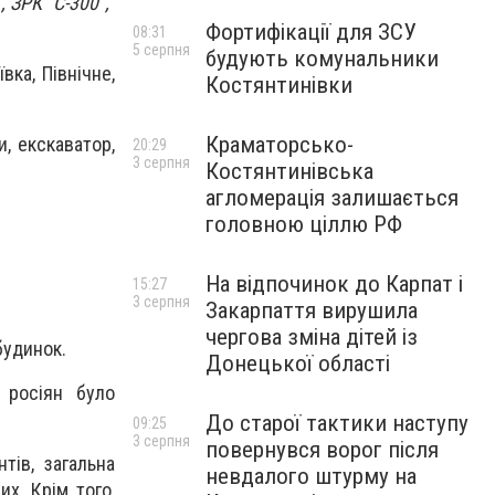
, ЗРК "С-300",
Фортифікації для ЗСУ
08:31
5 серпня
будують комунальники
вка, Північне,
Костянтинівки
Краматорсько-
и, екскаватор,
20:29
3 серпня
Костянтинівська
агломерація залишається
головною ціллю РФ
На відпочинок до Карпат і
15:27
3 серпня
Закарпаття вирушила
чергова зміна дітей із
будинок.
Донецької області
 росіян було
До старої тактики наступу
09:25
3 серпня
повернувся ворог після
тів, загальна
невдалого штурму на
их. Крім того,