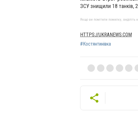
ЗСУ знищили 18 танків, 
Якщо ви помітили помилку, виділіть нео
HTTPS://UKRANEWS.COM
#Костянтинівка