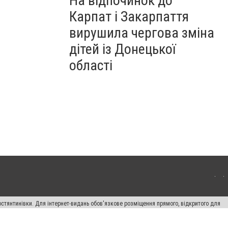
На відпочинок до
Карпат і Закарпаття
вирушила чергова зміна
дітей із Донецької
області
остянтинівки. Для інтернет-видань обов'язкове розміщення прямого, відкритого для
лама" публікуються на правах реклами.