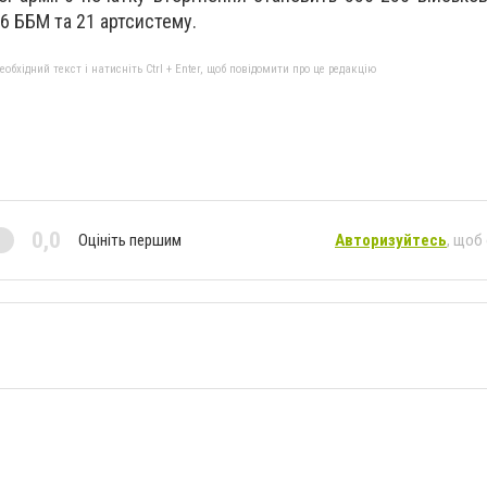
26 ББМ та 21 артсистему.
бхідний текст і натисніть Ctrl + Enter, щоб повідомити про це редакцію
0,0
Оцініть першим
Авторизуйтесь
, щоб