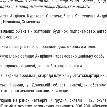
цької області. Росіяни били з авіації, РСЗВ "Смерч", "Град"
е йдеться в повідомленні поліції Донецької області.
ста Авдіївка, Курахове, Сіверськ, Часів Яр, селища Андрії
, Неліпівка, Семенівка.
вільних об’єктів - житловий будинок, підприємство, ангар
епломережа.
рили з авіації й танків, поранили двох мирних жителів.
рямувала на селище Андріївка - травмовано цивільну особу.
 поранення внаслідок артобстрілу Неліпівки.
ка накрили "Градами", снаряди влучили у багатоквартирний 
ські Новини, у Донецькій області внаслідок обстрілу
т, коли під землею знаходилися люди.
Україні на ранок четверга, 7 грудня, склали 1 120 окупан
кої армії з початку вторгнення становить 336 230 військов