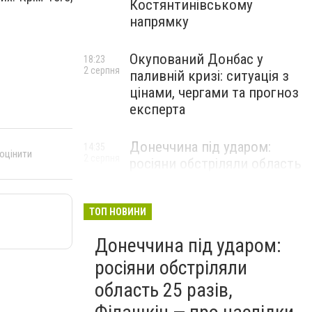
Костянтинівському
напрямку
Окупований Донбас у
18:23
2 серпня
паливній кризі: ситуація з
цінами, чергами та прогноз
експерта
Донеччина під ударом:
14:35
 оцінити
2 серпня
росіяни обстріляли область
25 разів, Філашкін — про
наслідки
ТОП НОВИНИ
Донеччина під ударом:
росіяни обстріляли
область 25 разів,