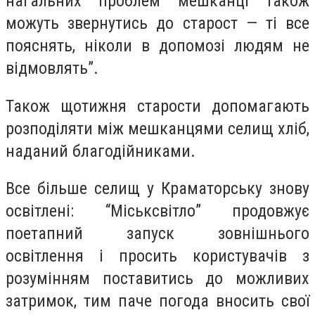
нагальних проблем мешканці також
можуть звернутись до старост — ті все
пояснять, ніколи в допомозі людям не
відмовлять”.
Також щотижня старости допомагають
розподіляти між мешканцями селищ хліб,
наданий благодійниками.
Все більше селищ у Краматорську знову
освітлені: “Міськсвітло” продовжує
поетапний запуск зовнішнього
освітлення і просить користувачів з
розумінням поставитись до можливих
затримок, тим паче погода вносить свої