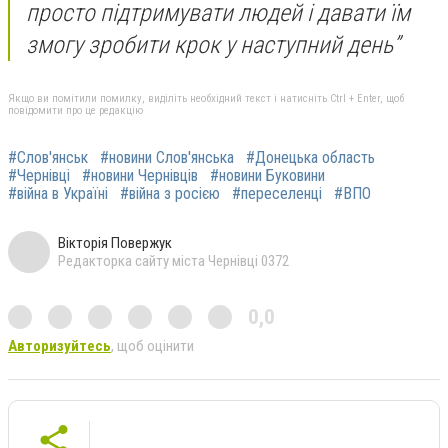
просто підтримувати людей і давати їм
змогу зробити крок у наступний день”
Якщо ви помітили помилку, виділіть необхідний текст і натисніть Ctrl + Enter, щоб
повідомити про це редакцію
#Слов'янськ
#новини Слов'янська
#Донецька область
#Чернівці
#новини Чернівців
#новини Буковини
#війна в Україні
#війна з росією
#переселенці
#ВПО
Вікторія Повержук
Редакторка сайту міста Чернівці 0372
0,0
Авторизуйтесь
, щоб оцінити