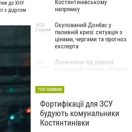
Костянтинівському
упив до ХНУ
напрямку
сі з дідусем
Окупований Донбас у
18:23
2 серпня
паливній кризі: ситуація з
цінами, чергами та прогноз
експерта
Донеччина під ударом:
14:35
2 серпня
росіяни обстріляли область
25 разів, Філашкін — про
наслідки
ТОП НОВИНИ
Фортифікації для ЗСУ
будують комунальники
Костянтинівки