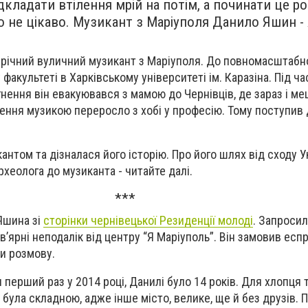
дкладати втілення мрій на потім, а починати це р
що не цікаво. Музикант з Маріуполя Данило Яшин -
-річний вуличний музикант з Маріуполя. До повномасштабно
факультеті в Харківському університеті ім. Каразіна. Під ча
ення він евакуювався з мамою до Чернівців, де зараз і меш
ення музикою переросло з хобі у професію. Тому поступив д
антом та дізналася його історію. Про його шлях від сходу У
археолога до музиканта - читайте далі.
***
Яшина зі
сторінки чернівецької Резиденції молоді
. Запросил
авʼярні неподалік від центру “Я Маріуполь”. Він замовив еспр
ли розмову.
 перший раз у 2014 році, Данилі було 14 років. Для хлопця
 була складною, адже інше місто, велике, ще й без друзів. 