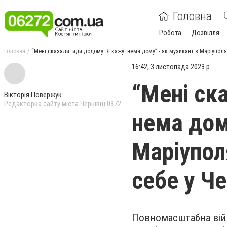
Головна
Робота
Дозвілля
Головна
“Мені сказали: йди додому. Я кажу: нема дому” - як музикант з Маріуполя
16:42, 3 листопада 2023 р.
“Мені ск
Вікторія Повержук
Редакторка сайту міста Чернівці 0372
нема дом
Маріупол
себе у Ч
Повномасштабна війн