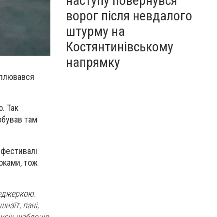
наступу повернувся
ворог після невдалого
штурму на
Костянтинівському
напрямку
хоплювався
. Так
побував там
а фестивалі
оками, тож
неджеркою.
наїт, пані,
 усіх шаблонів