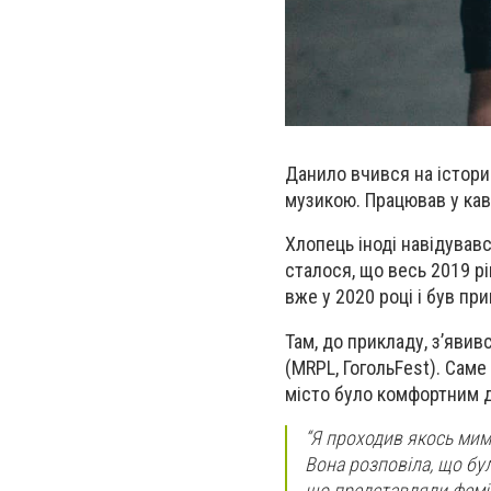
Данило вчився на історик
музикою. Працював у кав
Хлопець іноді навідувавс
сталося, що весь 2019 рі
вже у 2020 році і був п
Там, до прикладу, зʼявивс
(MRPL, ГогольFest). Сам
місто було комфортним д
“Я проходив якось мим
Вона розповіла, що бул
що представляли фемін