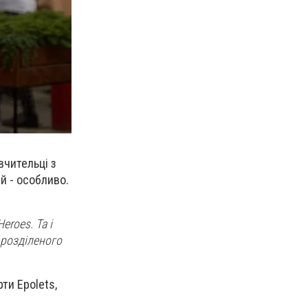
вчительці з
й - особливо.
roes. Та і
 розділеного
ти Epolets,