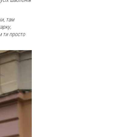
и, там
арку,
м ти просто