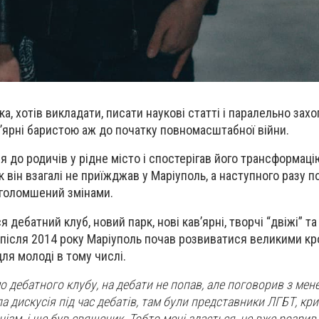
а, хотів викладати, писати наукові статті і паралельно за
ʼярні баристою аж до початку повномасштабної війни.
я до родичів у рідне місто і спостерігав його трансформацію
к він взагалі не приїжджав у Маріуполь, а наступного разу 
риголомшений змінами.
я дебатний клуб, новий парк, нові кавʼярні, творчі “двіжі” т
е після 2014 року Маріуполь почав розвиватися великими кр
ля молоді в тому числі.
о дебатного клубу, на дебати не попав, але поговорив з ме
а дискусія під час дебатів, там були представники ЛГБТ, криш
ізм, і ще був священик. Тобто мені здається, це вже розрив