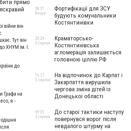
обити прямо
Фортифікації для ЗСУ
 яскравий
08:31
Вчора
будують комунальники
Костянтинівки
ї війни він
с
Краматорсько-
20:29
кає. Тут він
3 серпня
Костянтинівська
о ХНУМ ім. І.
агломерація залишається
головною ціллю РФ
країни до
На відпочинок до Карпат і
15:27
3 серпня
Закарпаття вирушила
чергова зміна дітей із
и Графа на
Донецької області
есо, я -
До старої тактики наступу
09:25
3 серпня
повернувся ворог після
 тодішня
невдалого штурму на
Після