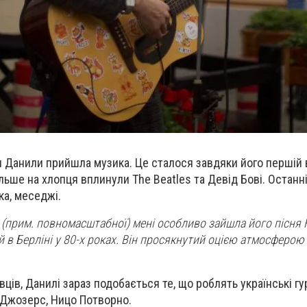
я Данили прийшла музика. Це сталося завдяки його першій 
льше на хлопця вплинули The Beatles та Девід Бові. Останні
ка, меседжі.
(прим. повномасштабної) мені особливо зайшла його пісня He
й в Берліні у 80-х роках. Він просякнутий оцією атмосферою
ців, Данилі зараз подобається те, що роблять українські гур
t, Джозерс, Ницо Потворно.