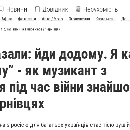
Новини
Довідник
Нерухомість
Афіша
Фотозвіти
Авто / Мото
Оголошення
Карта міста
Дові
 під час війни знайшов себе у Чернівцях
азали: йди додому. Я 
у” - як музикант з
я під час війни знайш
ернівцях
а з росією для багатьох українців стає тією руші