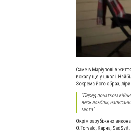
Саме в Маріуполі в житт
вокалу ще у школі. Найбі
Зокрема його образ, ліри
“Перед початком війни 
весь альбом, написани
міста”
Окрім зарубіжних виконав
О.Torvald, Карна, SadSvi