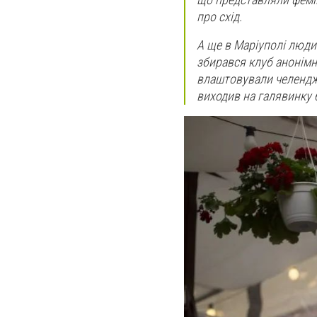
про схід.
А ще в Маріуполі люди 
збирався клуб анонімн
влаштовували челенджі.
виходив на галявинку бі