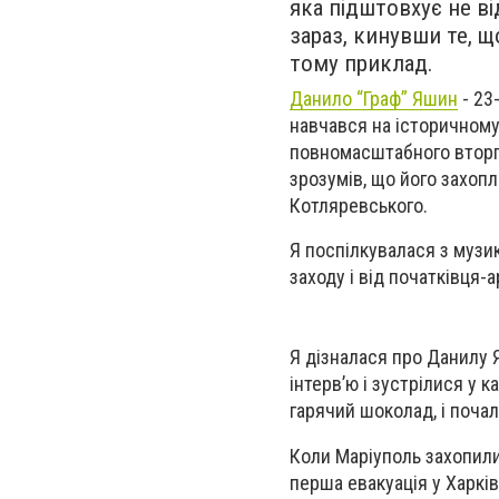
яка підштовхує не ві
зараз, кинувши те, 
тому приклад.
Данило “Граф” Яшин
- 23
навчався на історичному 
повномасштабного вторгн
зрозумів, що його захопл
Котляревського.
Я поспілкувалася з музик
заходу і від початківця-
Я дізналася про Данилу 
інтервʼю і зустрілися у к
гарячий шоколад, і поча
Коли Маріуполь захопили
перша евакуація у Харків