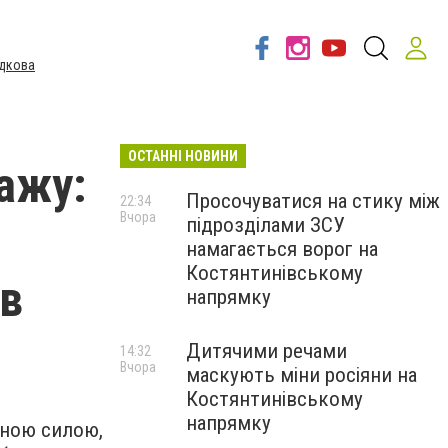
дкова
ОСТАННІ НОВИНИ
кажу:
Просочуватися на стику між
22:34
Вчора
підрозділами ЗСУ
намагається ворог на
Костянтинівському
ов
напрямку
Дитячими речами
14:32
Вчора
маскують міни росіяни на
Костянтинівському
напрямку
йною силою,