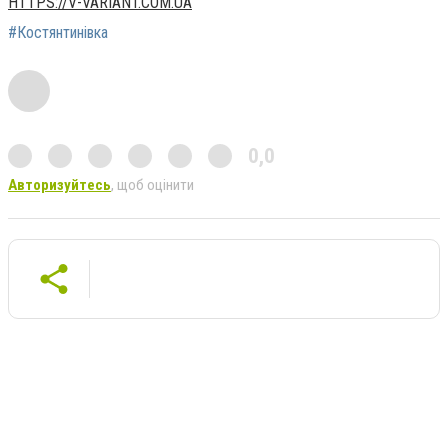
HTTPS://V-VARIANT.COM.UA
#Костянтинівка
0,0
Авторизуйтесь
, щоб оцінити