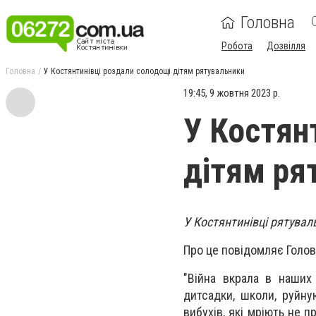
Головна
Робота
Дозвілля
Головна
У Костянтинівці роздали солодощі дітям рятувальники
19:45, 9 жовтня 2023 р.
У Костян
дітям ря
У Костянтинівці рятувал
Про це повідомляє Голов
"Війна вкрала в наших
дитсадки, школи, руйну
вибухів, які мріють не 