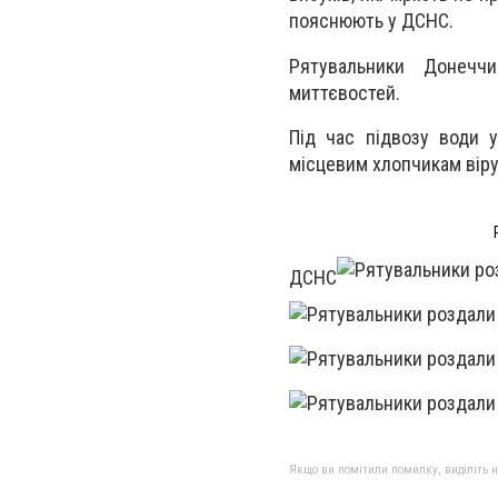
пояснюють у ДСНС.
Рятувальники Донеччи
миттєвостей.
Під час підвозу води 
місцевим хлопчикам віру
ДСНС
Якщо ви помітили помилку, виділіть нео