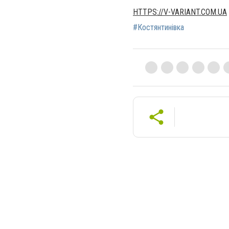
HTTPS://V-VARIANT.COM.UA
#Костянтинівка