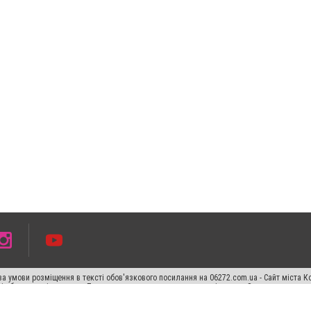
а умови розміщення в тексті обов'язкового посилання на 06272.com.ua - Сайт міста К
сті або в якості джерела. Порушення виняткових прав переслідується Законом.
ський спецпроєкт", "Політичні новини", "Пресреліз", "PR", "Офіційно", "Політична рек