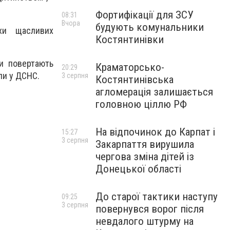
Фортифікації для ЗСУ
08:31
Вчора
будують комунальники
охи щасливих
Костянтинівки
ки повертають
Краматорсько-
20:29
ли у ДСНС.
3 серпня
Костянтинівська
агломерація залишається
головною ціллю РФ
На відпочинок до Карпат і
15:27
3 серпня
Закарпаття вирушила
чергова зміна дітей із
Донецької області
До старої тактики наступу
09:25
3 серпня
повернувся ворог після
невдалого штурму на