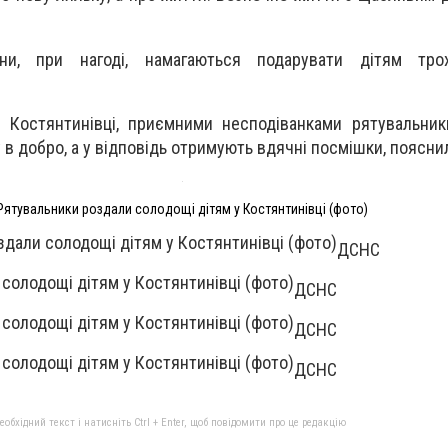
ни, при нагоді, намагаються подарувати дітям тр
у Костянтинівці, приємними несподіванками рятувальни
 в добро, а у відповідь отримують вдячні посмішки, поясни
Рятувальники роздали солодощі дітям у Костянтинівці (фото)
ДСНС
ДСНС
ДСНС
ДСНС
бхідний текст і натисніть Ctrl + Enter, щоб повідомити про це редакцію