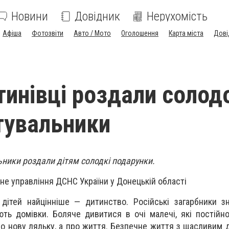
Новини
Довідник
Нерухомість
Афіша
Фотозвіти
Авто / Мото
Оголошення
Карта міста
Дові
тинівці роздали солод
тувальники
ьники роздали дітям солодкі подарунки.
не управління ДСНС України у Донецькій області
 дітей найцінніше — дитинство. Російські загарбники 
ють домівки. Боляче дивитися в очі малечі, які постійн
про нову ляльку, а про життя. Безпечне життя з щасливим 