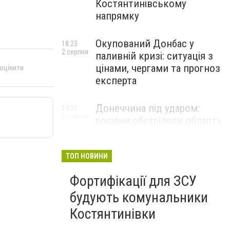
Костянтинівському
напрямку
Окупований Донбас у
18:23
2 серпня
паливній кризі: ситуація з
цінами, чергами та прогноз
 оцінити
експерта
Донеччина під ударом:
14:35
2 серпня
росіяни обстріляли область
25 разів, Філашкін — про
наслідки
ТОП НОВИНИ
Фортифікації для ЗСУ
будують комунальники
Костянтинівки