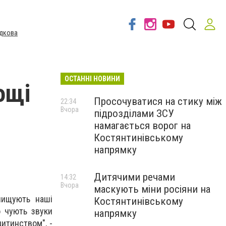
дкова
ОСТАННІ НОВИНИ
ощі
Просочуватися на стику між
22:34
Вчора
підрозділами ЗСУ
намагається ворог на
Костянтинівському
напрямку
Дитячими речами
14:32
Вчора
маскують міни росіяни на
знищують наші
Костянтинівському
о чують звуки
напрямку
дитинством", -