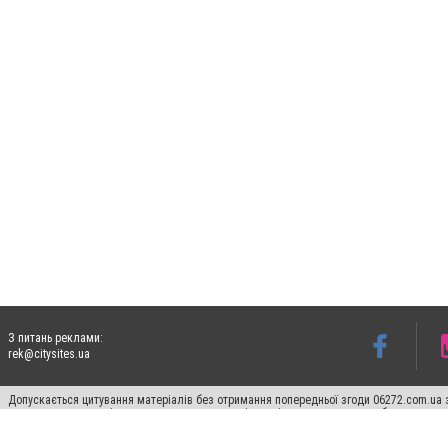
З питань реклами:
rek@citysites.ua
Допускається цитування матеріалів без отримання попередньої згоди 06272.com.ua з
пошукових систем гіперпосилання на цитовані статті не нижче другого абзацу в тек
Матеріали з плашками "Новини компаній", "Промо", "Партнерський матеріал", "Партнер