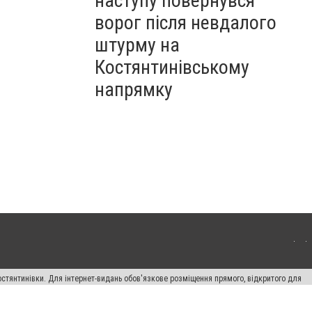
наступу повернувся
ворог після невдалого
штурму на
Костянтинівському
напрямку
остянтинівки. Для інтернет-видань обов'язкове розміщення прямого, відкритого для
лама" публікуються на правах реклами.