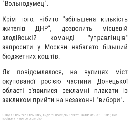
"Вольнодумец".
Крім того, нібито "збільшена кількість
жителів ДНР", дозволить місцевій
злодійській команді "управлінців"
запросити у Москви набагато більший
бюджетних коштів.
Як повідомлялося, на вулицях міст
окупованої росією частини Донецької
області з'явилися рекламні плакати із
закликом прийти на незаконні "вибори".
Якщо ви помітили помилку, виділіть необхідний текст і натисніть Ctrl + Enter, щоб
повідомити про це редакцію