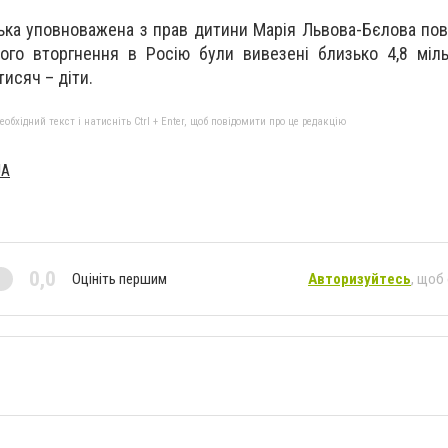
ська уповноважена з прав дитини Марія Львова-Бєлова пов
ого вторгнення в Росію були вивезені близько 4,8 міл
тисяч – діти.
бхідний текст і натисніть Ctrl + Enter, щоб повідомити про це редакцію
UA
0,0
Оцініть першим
Авторизуйтесь
, щоб