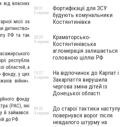
х від власних
Фортифікації для ЗСУ
08:31
5 серпня
будують комунальники
Костянтинівки
рної місії за
чи дитинство»
рту РФ та так
Краматорсько-
20:29
3 серпня
Костянтинівська
агломерація залишається
пасажирського
головною ціллю РФ
рії республік
ої областей, а
На відпочинок до Карпат і
15:27
 фонду, у цих
3 серпня
Закарпаття вирушила
жахів війни».
чергова зміна дітей із
Донецької області
дійного фонду
ра (РАС), які
До старої тактики наступу
09:25
у й займався.
3 серпня
повернувся ворог після
ій до РФ.
невдалого штурму на