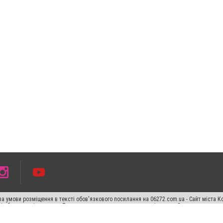
а умови розміщення в тексті обов'язкового посилання на 06272.com.ua - Сайт міста К
сті або в якості джерела. Порушення виняткових прав переслідується Законом.
ський спецпроєкт", "Політичні новини", "Пресреліз", "PR", "Офіційно", "Політична рек