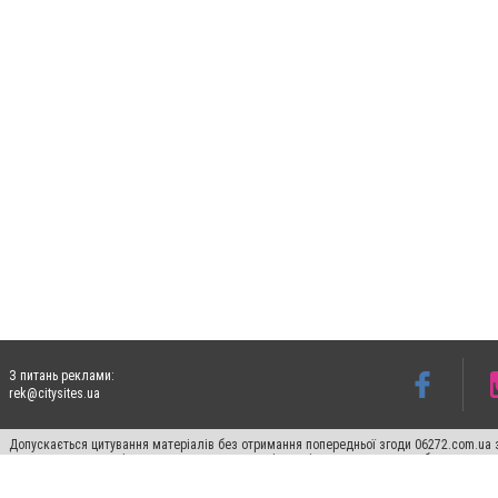
З питань реклами:
rek@citysites.ua
Допускається цитування матеріалів без отримання попередньої згоди 06272.com.ua з
пошукових систем гіперпосилання на цитовані статті не нижче другого абзацу в тек
Матеріали з плашками "Новини компаній", "Промо", "Партнерський матеріал", "Партнер