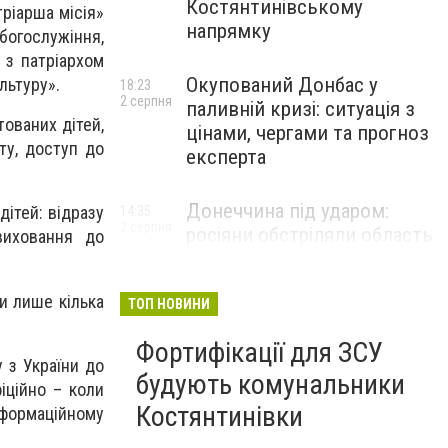
Костянтинівському
тріарша місія»
напрямку
 богослужіння,
 з патріархом
Окупований Донбас у
льтуру».
18:23
2 серпня
паливній кризі: ситуація з
ованих дітей,
цінами, чергами та прогноз
іту, доступ до
експерта
Донеччина під ударом:
ітей: відразу
14:35
2 серпня
росіяни обстріляли область
виховання до
25 разів, Філашкін — про
наслідки
ши лише кілька
ТОП НОВИНИ
Фортифікації для ЗСУ
 з України до
будують комунальники
іційно – коли
Костянтинівки
нформаційному