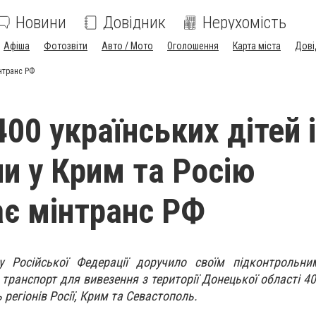
Новини
Довідник
Нерухомість
Афіша
Фотозвіти
Авто / Мото
Оголошення
Карта міста
Дові
інтранс РФ
00 українських дітей 
и у Крим та Росію
є мінтранс РФ
ту Російської Федерації доручило своїм підконтрольни
транспорт для вивезення з території Донецької області 40
ть регіонів Росії, Крим та Севастополь.