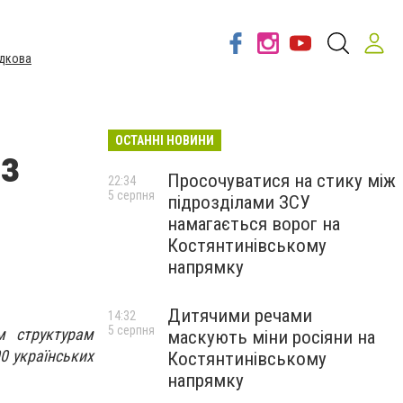
дкова
ОСТАННІ НОВИНИ
із
Просочуватися на стику між
22:34
5 серпня
підрозділами ЗСУ
намагається ворог на
Костянтинівському
напрямку
Дитячими речами
14:32
5 серпня
м структурам
маскують міни росіяни на
0 українських
Костянтинівському
напрямку