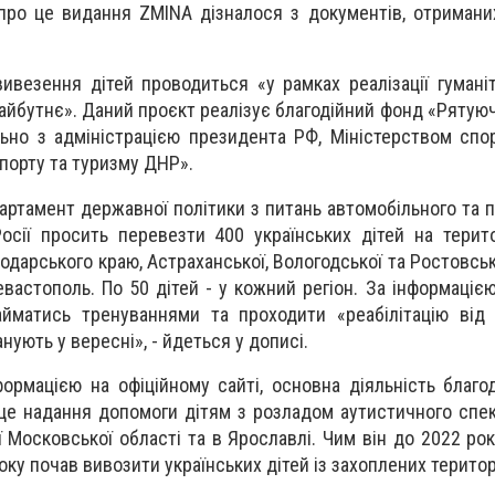
про це видання ZMINA дізналося з документів, отримани
ивезення дітей проводиться «у рамках реалізації гуманіта
айбутнє». Даний проєкт реалізує благодійний фонд «Рятую
льно з адміністрацією президента РФ, Міністерством спо
порту та туризму ДНР».
артамент державної політики з питань автомобільного та 
осії просить перевезти 400 українських дітей на терито
нодарського краю, Астраханської, Вологодської та Ростовськ
вастополь. По 50 дітей - у кожний регіон. За інформацією
айматись тренуваннями та проходити «реабілітацію від 
ують у вересні», - йдеться у дописі.
формацією на офіційному сайті, основна діяльність благо
це надання допомоги дітям з розладом аутистичного спект
 Московської області та в Ярославлі. Чим він до 2022 рок
ку почав вивозити українських дітей із захоплених територ