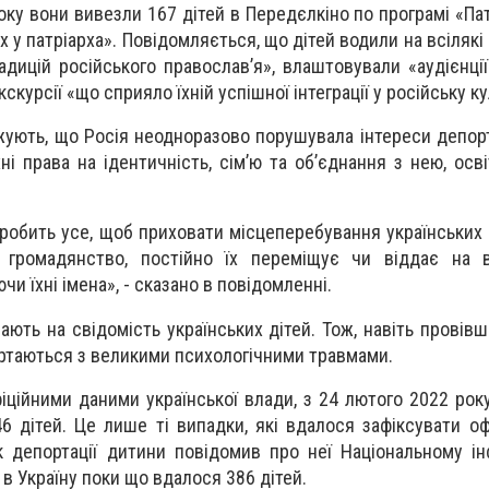
року вони вивезли 167 дітей в Передєлкіно по програмі «Па
х у патріарха». Повідомляється, що дітей водили на всілякі
дицій російського православ’я», влаштовували «аудієнції
скурсії «що сприяло їхній успішної інтеграції у російську ку
ують, що Росія неодноразово порушувала інтереси депорт
ні права на ідентичність, сімʼю та об’єднання з нею, осв
робить усе, щоб приховати місцеперебування українських д
 громадянство, постійно їх переміщує чи віддає на 
чи їхні імена», - сказано в повідомленні.
вають на свідомість українських дітей. Тож, навіть провів
вертаються з великими психологічними травмами.
іційними даними української влади, з 24 лютого 2022 року
6 дітей. Це лише ті випадки, які вдалося зафіксувати оф
ок депортації дитини повідомив про неї Національному і
в Україну поки що вдалося 386 дітей.