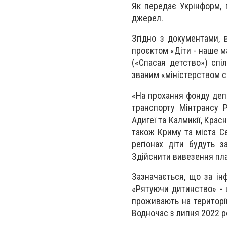
Як передає Укрінформ, 
джерел.
Згідно з документами, в
проєктом «Діти - наше м
(«Спасая детство») спі
званим «міністерством с
«На прохання фонду деп
транспорту Мінтрансу Р
Адигеї та Калмикії, Крас
також Криму та міста Се
регіонах діти будуть з
Здійснити вивезення план
Зазначається, що за ін
«Рятуючи дитинство» - 
проживають на території
Водночас з липня 2022 ро