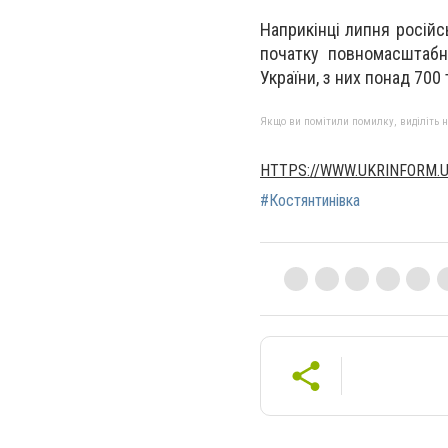
Наприкінці липня росій
початку повномасштабн
України, з них понад 700 
Якщо ви помітили помилку, виділіть нео
HTTPS://WWW.UKRINFORM.
#Костянтинівка