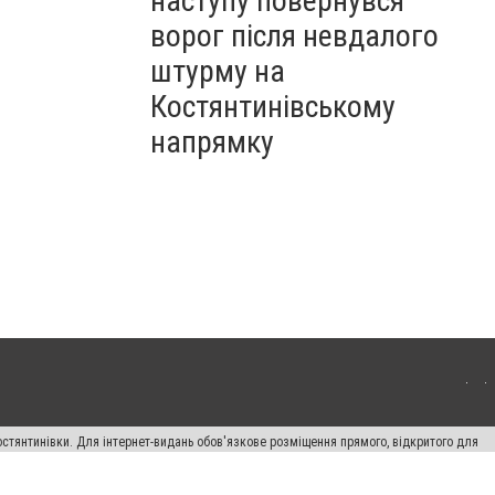
наступу повернувся
ворог після невдалого
штурму на
Костянтинівському
напрямку
остянтинівки. Для інтернет-видань обов'язкове розміщення прямого, відкритого для
лама" публікуються на правах реклами.