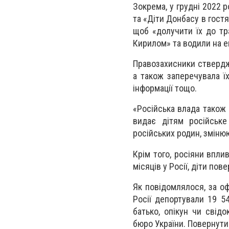
Зокрема, у грудні 2022 
та «Діти Донбасу в гостя
щоб «долучити їх до тра
Кирилом» та водили на ек
Правозахисники ствердж
а також заперечувала їх
інформації тощо.
«Російська влада також 
видає дітям російське
російських родин, змінюю
Крім того, росіяни впли
місяців у Росії, діти по
Як повідомлялося, за оф
Росії депортували 19 54
батько, опікун чи свід
бюро України. Повернути 