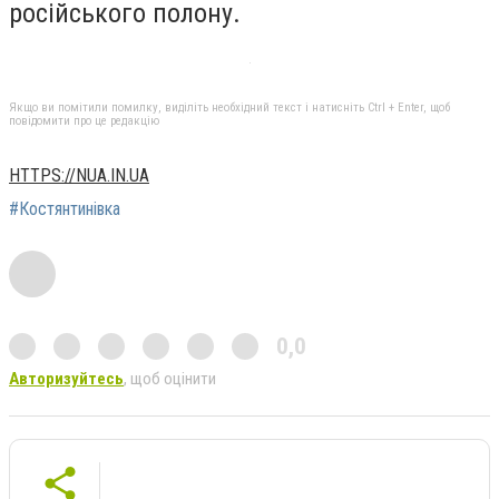
російського полону.
Якщо ви помітили помилку, виділіть необхідний текст і натисніть Ctrl + Enter, щоб
повідомити про це редакцію
HTTPS://NUA.IN.UA
#Костянтинівка
0,0
Авторизуйтесь
, щоб оцінити