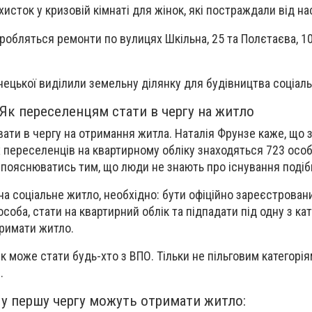
хисток у кризовій кімнаті для жінок, які постраждали від н
 робляться ремонти по вулицях Шкільна, 25 та Полєтаєва, 10
нецької виділили земельну ділянку для будівництва соціал
Як переселенцям стати в чергу на житло
ати в чергу на отримання житла. Наталія Фрунзе каже, що з
 переселенців на квартирному обліку знаходяться 723 особ
 пояснюватись тим, що люди не знають про існування подібн
на соціальне житло, необхідно: бути офіційно зареєстрован
оба, стати на квартирний облік та підпадати під одну з кате
римати житло.
к може стати будь-хто з ВПО. Тільки не пільговим категорі
.
ії у першу чергу можуть отримати житло: