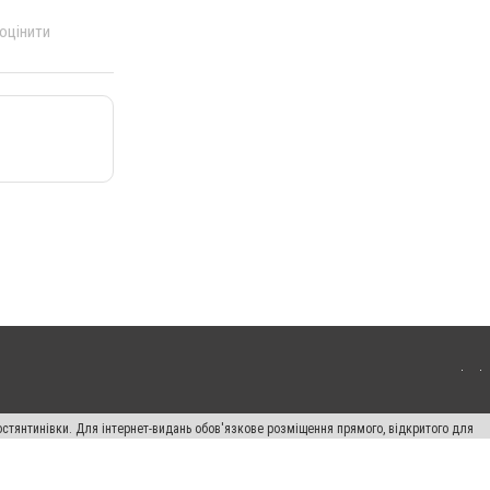
 оцінити
остянтинівки. Для інтернет-видань обов'язкове розміщення прямого, відкритого для
лама" публікуються на правах реклами.