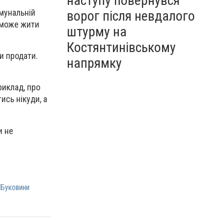
наступу повернувся
мунальній
ворог після невдалого
а може жити
штурму на
Костянтинівському
и продати.
напрямку
риклад, про
ись нікуди, а
и не
 Буковини