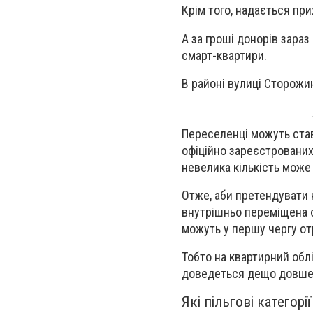
Крім того, надається при
А за гроші донорів зараз
смарт-квартири.
В районі вулиці Сторожи
Переселенці можуть став
офіційно зареєстрованих
невелика кількість може
Отже, аби претендувати 
внутрішньо переміщена ос
можуть у першу чергу от
Тобто на квартирний облі
доведеться дещо довше
Які пільгові категор