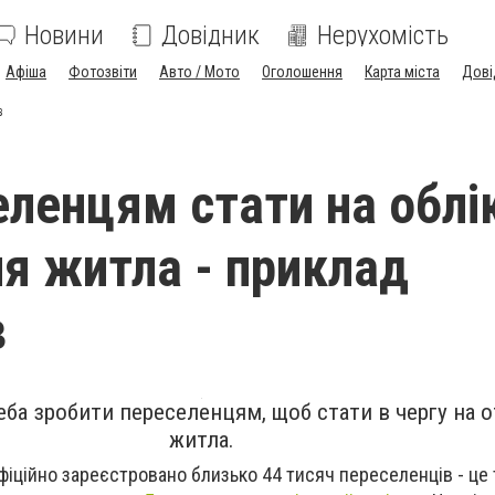
Новини
Довідник
Нерухомість
Афіша
Фотозвіти
Авто / Мото
Оголошення
Карта міста
Дові
в
еленцям стати на облі
я житла - приклад
в
еба зробити переселенцям, щоб стати в чергу на 
житла.
фіційно зареєстровано близько 44 тисяч переселенців - це т