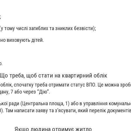
;
у тому числі загиблих та зниклих безвісти);
йно виховують дітей.
ю.
Що треба, щоб стати на квартирний облік
 облік, спочатку треба отримати статус ВПО. Це можна зро
ану, 7 або через “Дію”.
ької ради (Центральна площа, 1) або в управління комуналь
). Там написати заяву та зʼясувати, який перелік документі
Якщо людина отримує житло