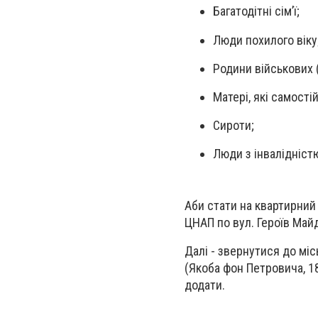
Багатодітні сімʼї;
Люди похилого віку
Родини військових (
Матері, які самості
Сироти;
Люди з інвалідніст
Аби стати на квартирний
ЦНАП по вул. Героїв Майд
Далі - звернутися до міс
(Якоба фон Петровича, 18
додати.