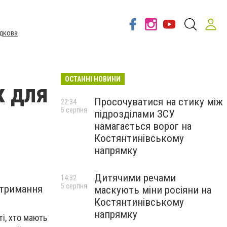
дкова
ОСТАННІ НОВИНИ
к для
Просочуватися на стику між
22:34
5 серпня
підрозділами ЗСУ
намагається ворог на
Костянтинівському
напрямку
Дитячими речами
14:32
5 серпня
отримання
маскують міни росіяни на
Костянтинівському
напрямку
і, хто мають