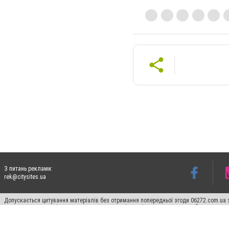
З питань реклами:
rek@citysites.ua
Допускається цитування матеріалів без отримання попередньої згоди 06272.com.ua з
пошукових систем гіперпосилання на цитовані статті не нижче другого абзацу в тек
Матеріали з плашками "Новини компаній", "Промо", "Партнерський матеріал", "Партнер