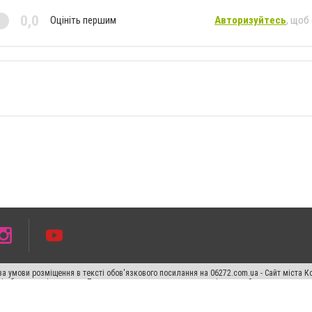
0,0
Оцініть першим
Авторизуйтесь
, щоб
а умови розміщення в тексті обов'язкового посилання на 06272.com.ua - Сайт міста К
сті або в якості джерела. Порушення виняткових прав переслідується Законом.
ський спецпроєкт", "Політичні новини", "Пресреліз", "PR", "Офіційно", "Політична рек