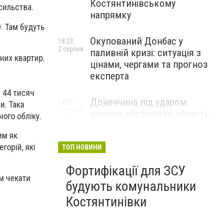
Костянтинівському
асильства.
напрямку
. Там будуть
Окупований Донбас у
18:23
2 серпня
паливній кризі: ситуація з
ьних квартир.
цінами, чергами та прогноз
експерта
 44 тисяч
Донеччина під ударом:
14:35
и. Така
2 серпня
росіяни обстріляли область
ого обліку.
25 разів, Філашкін — про
им як
наслідки
горій, які
ТОП НОВИНИ
Фортифікації для ЗСУ
ям чекати
будують комунальники
Костянтинівки