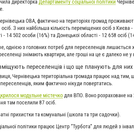
учила директорка
Департаменту соціальної політики
Черніве
е.
ернівецька ОВА, фактично на територіях громад проживают
сіб. З них найбільша кількість переміщених осіб з Києва - 
і - 14 502 особи (16%) та Донецької області - 12 658 осіб (1
зе, однією з головних потреб для переселенців лишається ж
селенці знімають квартири, але гроші на це є далеко не у 
зміщують переселенців і що ще планують для них
виця, Чернівецька територіальна громада працює над тим, 
переселенців, яким фактично нікуди повертатись.
дкрилося модульне містечко
для ВПО. Воно розраховане на
ня там поселили 87 осіб.
атні прихистки та комунальні (школа та три садочки).
іальної політики працює Центр “Турбота” для людей з інвал