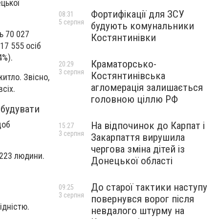
цької
Фортифікації для ЗСУ
08:31
5 серпня
будують комунальники
ь 70 027
Костянтинівки
17 555 осіб
4%).
Краматорсько-
20:29
3 серпня
Костянтинівська
итло. Звісно,
агломерація залишається
всіх.
головною ціллю РФ
 будувати
щоб
На відпочинок до Карпат і
15:27
3 серпня
Закарпаття вирушила
чергова зміна дітей із
 223 людини.
Донецької області
До старої тактики наступу
09:25
3 серпня
повернувся ворог після
ідністю.
невдалого штурму на