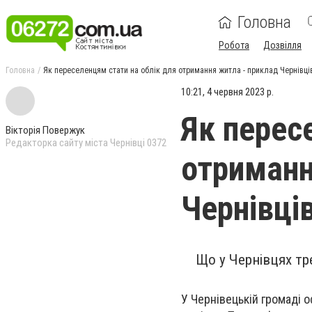
Головна
Робота
Дозвілля
Головна
Як переселенцям стати на облік для отримання житла - приклад Чернівці
10:21, 4 червня 2023 р.
Як перес
Вікторія Повержук
Редакторка сайту міста Чернівці 0372
отриманн
Чернівці
Що у Чернівцях тр
У Чернівецькій громаді о