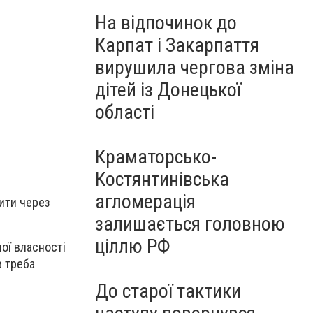
На відпочинок до
Карпат і Закарпаття
вирушила чергова зміна
дітей із Донецької
області
Краматорсько-
Костянтинівська
агломерація
бити через
залишається головною
ціллю РФ
ної власності
в треба
До старої тактики