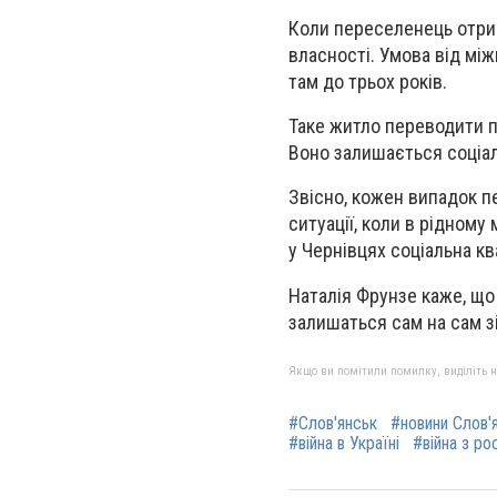
Коли переселенець отрим
власності. Умова від мі
там до трьох років.
Таке житло переводити 
Воно залишається соціа
Звісно, кожен випадок п
ситуації, коли в рідному
у Чернівцях соціальна ква
Наталія Фрунзе каже, що
залишаться сам на сам зі
Якщо ви помітили помилку, виділіть нео
#Слов'янськ
#новини Слов'
#війна в Україні
#війна з ро