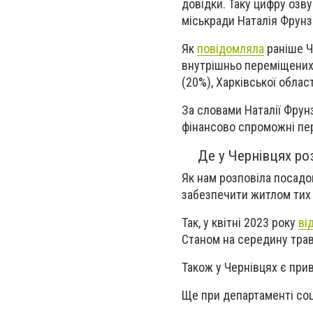
довідки. Таку цифру озв
міськради Наталія Фрунз
Як
повідомляла
раніше Ч
внутрішньо переміщених о
(20%), Харківської област
За словами Наталії Фрун
фінансово спроможні пере
Де у Чернівцях ро
Як нам розповіла посадо
забезпечити житлом тих 
Так, у квітні 2023 року
ві
Станом на середину трав
Також у Чернівцях є прив
Ще при департаменті соц