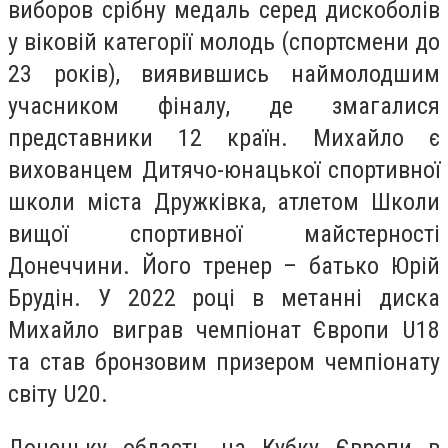
виборов срібну медаль серед дискоболів
у віковій категорії молодь (спортсмени до
23 років), виявившись наймолодшим
учасником фіналу, де змагалися
представники 12 країн. Михайло є
вихованцем Дитячо-юнацької спортивної
школи міста Дружківка, атлетом Школи
вищої спортивної майстерності
Донеччини. Його тренер – батько Юрій
Брудін. У 2022 році в метанні диска
Михайло виграв чемпіонат Європи U18
та став бронзовим призером чемпіонату
світу U20.
Донецьку область на Кубку Європи в