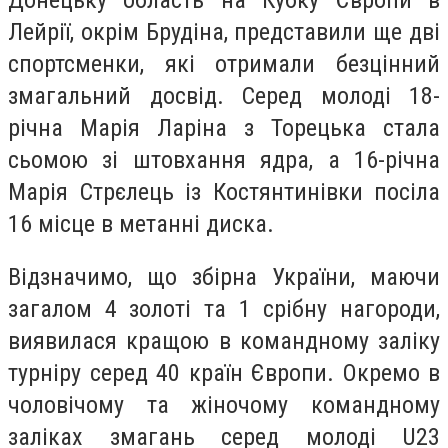
Лейрії, окрім Брудіна, представили ще дві
спортсменки, які отримали безцінний
змагальний досвід. Серед молоді 18-
річна Марія Ларіна з Торецька стала
сьомою зі штовхання ядра, а 16-річна
Марія Стрєлець із Костянтинівки посіла
16 місце в метанні диска.
Відзначимо, що збірна України, маючи
загалом 4 золоті та 1 срібну нагороди,
виявилася кращою в командному заліку
турніру серед 40 країн Європи. Окремо в
чоловічому та жіночому командному
заліках змагань серед молоді U23