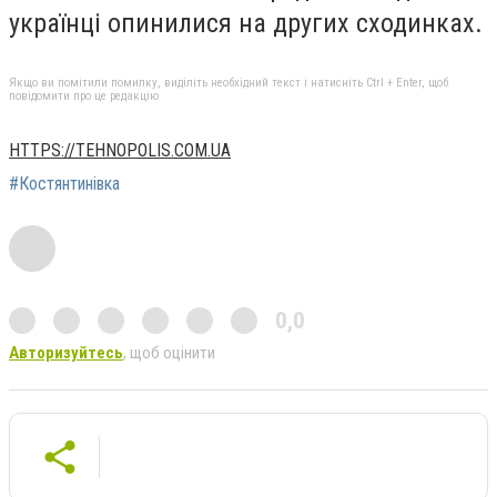
українці опинилися на других сходинках.
Якщо ви помітили помилку, виділіть необхідний текст і натисніть Ctrl + Enter, щоб
повідомити про це редакцію
HTTPS://TEHNOPOLIS.COM.UA
#Костянтинівка
0,0
Авторизуйтесь
, щоб оцінити