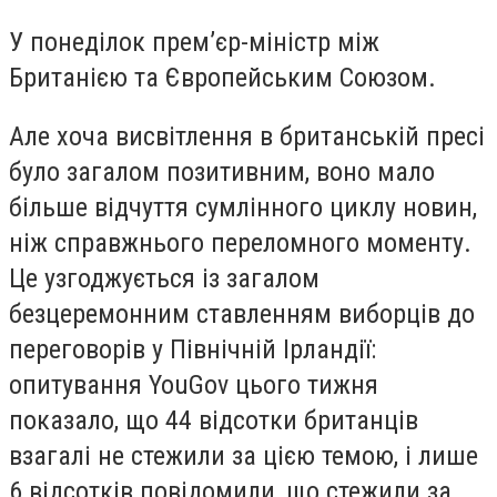
У понеділок прем’єр-міністр між
Британією та Європейським Союзом.
Але хоча висвітлення в британській пресі
було загалом позитивним, воно мало
більше відчуття сумлінного циклу новин,
ніж справжнього переломного моменту.
Це узгоджується із загалом
безцеремонним ставленням виборців до
переговорів у Північній Ірландії:
опитування YouGov цього тижня
показало, що 44 відсотки британців
взагалі не стежили за цією темою, і лише
6 відсотків повідомили, що стежили за