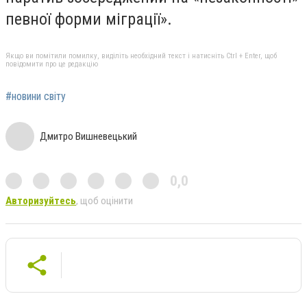
певної форми міграції».
Якщо ви помітили помилку, виділіть необхідний текст і натисніть Ctrl + Enter, щоб
повідомити про це редакцію
#новини світу
Дмитро Вишневецький
0,0
Авторизуйтесь
, щоб оцінити