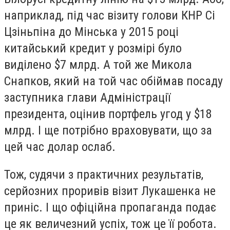
наприклад, під час візиту голови КНР Сі
Цзіньпіна до Мінська у 2015 році
китайський кредит у розмірі було
виділено $7 млрд. А той же Микола
Снапков, який на той час обіймав посаду
заступника глави Адміністрації
президента, оцінив портфель угод у $18
млрд. І ще потрібно враховувати, що за
цей час долар ослаб.
Тож, судячи з практичних результатів,
серйозних проривів візит Лукашенка не
приніс. І що офіційна пропаганда подає
це як величезний успіх, тож це її робота.