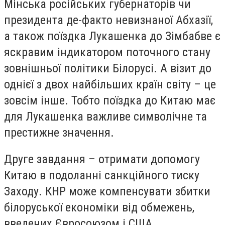
Мінська російських губернаторів чи
президента де-факто невизнаної Абхазії,
а також поїздка Лукашенка до Зімбабве є
яскравим індикатором поточного стану
зовнішньої політики Білорусі. А візит до
однієї з двох найбільших країн світу – це
зовсім інше. Тобто поїздка до Китаю має
для Лукашенка важливе символічне та
престижне значення.
Друге завдання – отримати допомогу
Китаю в подоланні санкційного тиску
Заходу. КНР може компенсувати збитки
білоруської економіки від обмежень,
введених Євросоюзом і США.