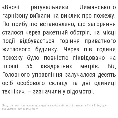
«Вночі рятувальники Лиманського
гарнізону виїхали на виклик про пожежу.
По прибуттю встановлено, що загоряння
сталося через ракетний обстріл, на місці
події відбувається горіння приватного
житлового будинку. Через пів години
пожежу було повністю ліквідовано на
площі 56 квадратних метрів. Від
Головного управління залучалося десять
осіб особового складу та дві одиниці
техніки», — зазначили у відомстві.
Якщо ви помітили помилку, виділіть необхідний текст і натисніть Ctrl + Enter, щоб
повідомити про це редакцію