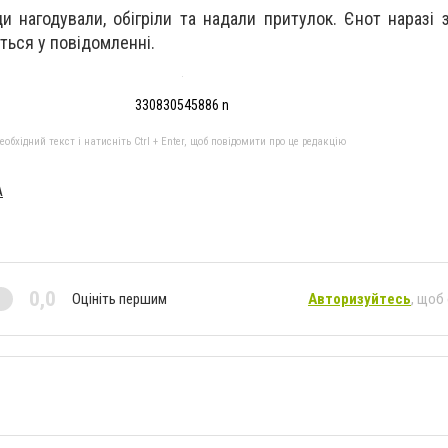
и нагодували, обігріли та надали притулок. Єнот наразі 
ться у повідомленні.
330830545886 n
бхідний текст і натисніть Ctrl + Enter, щоб повідомити про це редакцію
A
0,0
Оцініть першим
Авторизуйтесь
, щоб