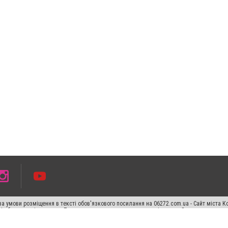
а умови розміщення в тексті обов'язкового посилання на 06272.com.ua - Сайт міста К
сті або в якості джерела. Порушення виняткових прав переслідується Законом.
ський спецпроєкт", "Політичні новини", "Пресреліз", "PR", "Офіційно", "Політична рек