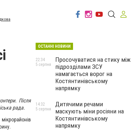
дкова
ОСТАННІ НОВИНИ
і
Просочуватися на стику між
22:34
5 серпня
підрозділами ЗСУ
намагається ворог на
Костянтинівському
напрямку
онтери. Після
Дитячими речами
14:32
іська рада.
5 серпня
маскують міни росіяни на
Костянтинівському
 мікрорайонів
напрямку
рину.