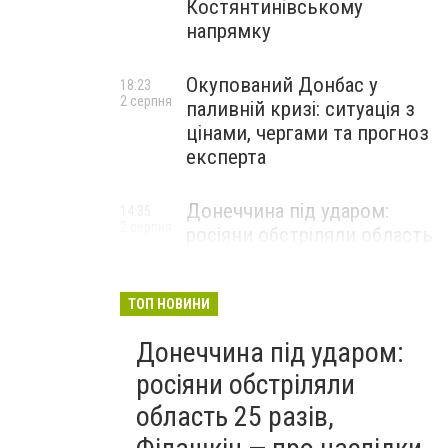
Костянтинівському
напрямку
Окупований Донбас у
18:23
2 серпня
паливній кризі: ситуація з
цінами, чергами та прогноз
експерта
Донеччина під ударом:
14:35
2 серпня
росіяни обстріляли область
25 разів, Філашкін — про
наслідки
ТОП НОВИНИ
Донеччина під ударом:
росіяни обстріляли
область 25 разів,