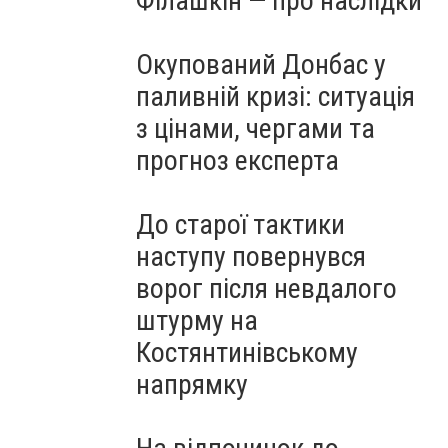
Філашкін — про наслідки
Окупований Донбас у
паливній кризі: ситуація
з цінами, чергами та
прогноз експерта
До старої тактики
наступу повернувся
ворог після невдалого
штурму на
Костянтинівському
напрямку