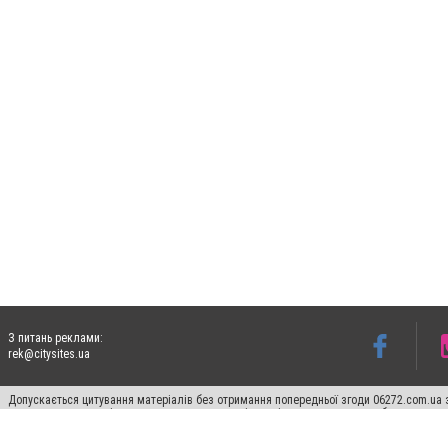
З питань реклами:
rek@citysites.ua
Допускається цитування матеріалів без отримання попередньої згоди 06272.com.ua з
пошукових систем гіперпосилання на цитовані статті не нижче другого абзацу в тек
Матеріали з плашками "Новини компаній", "Промо", "Партнерський матеріал", "Партнер