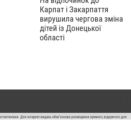
На відпочинок до
Карпат і Закарпаття
вирушила чергова зміна
дітей із Донецької
області
остянтинівки. Для інтернет-видань обов'язкове розміщення прямого, відкритого для
лама" публікуються на правах реклами.