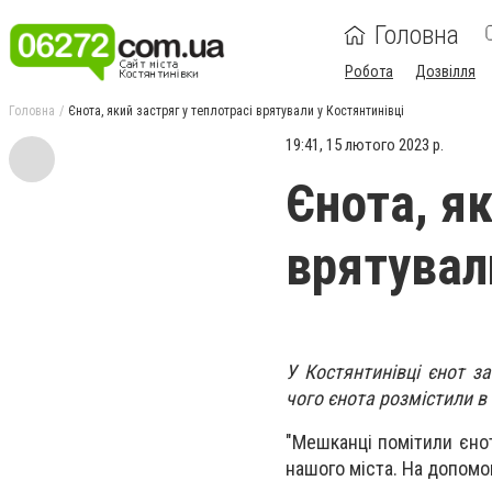
Головна
Робота
Дозвілля
Головна
Єнота, який застряг у теплотрасі врятували у Костянтинівці
19:41, 15 лютого 2023 р.
Єнота, як
врятувал
У Костянтинівці єнот за
чого єнота розмістили в
"Мешканці помітили єнот
нашого міста. На допомо