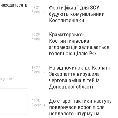
знаходиться в
Фортифікації для ЗСУ
08:31
5 серпня
будують комунальники
Костянтинівки
Краматорсько-
20:29
3 серпня
Костянтинівська
агломерація залишається
головною ціллю РФ
На відпочинок до Карпат і
15:27
3 серпня
Закарпаття вирушила
 оцінити
чергова зміна дітей із
Донецької області
До старої тактики наступу
09:25
3 серпня
повернувся ворог після
невдалого штурму на