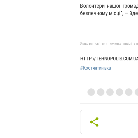
Волонтери нашої громад
безпечному місці", — йде
Якщо ви помітили помилку, виділіть нео
HTTP://TEHNOPOLIS.COM.U
#Костянтинівка