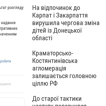
На відпочинок до
ьтат розгляду
Карпат і Закарпаття
вирушила чергова зміна
і надання
стративних
дітей із Донецької
значенням
області
Краматорсько-
Костянтинівська
робити
агломерація
залишається головною
ціллю РФ
 оцінити
До старої тактики