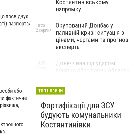
Костянтинівському
напрямку
що посвідчує
сті) паспорта/
Окупований Донбас у
18:23
2 серпня
паливній кризі: ситуація з
цінами, чергами та прогноз
експерта
Донеччина під ударом:
14:35
2 серпня
росіяни обстріляли область
25 разів, Філашкін — про
наслідки
 особи або
ТОП НОВИНИ
или фактичне
Фортифікації для ЗСУ
різвища,
будують комунальники
Костянтинівки
ектронного
ка.