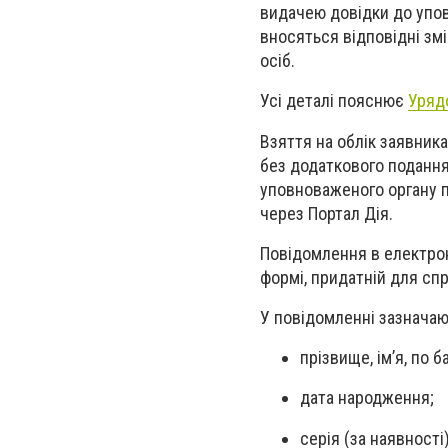
видачею довідки до упов
вносяться відповідні зм
осіб.
Усі деталі пояснює
Уряд
Взяття на облік заявник
без додаткового подання
уповноваженого органу 
через Портал Дія.
Повідомлення в електрон
формі, придатній для спр
У повідомленні зазначаю
прізвище, ім’я, по б
дата народження;
серія (за наявност