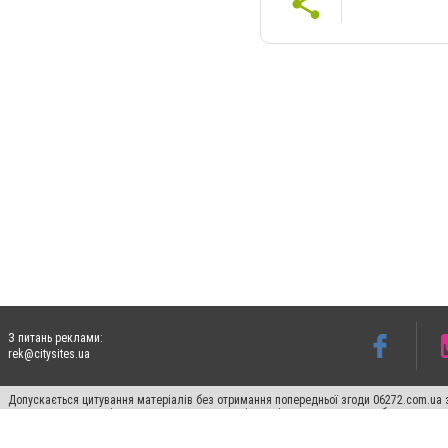
З питань реклами:
rek@citysites.ua
Допускається цитування матеріалів без отримання попередньої згоди 06272.com.ua з
пошукових систем гіперпосилання на цитовані статті не нижче другого абзацу в тек
Матеріали з плашками "Новини компаній", "Промо", "Партнерський матеріал", "Партнер