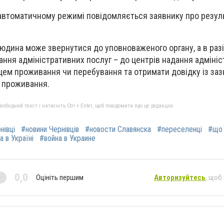
 автоматичному режимі повідомляється заявнику про резул
людина може звернутися до уповноваженого органу, а в раз
ання адміністративних послуг – до центрів надання адміні
цем проживання чи перебування та отримати довідку із за
я проживання.
бхідний текст і натисніть Ctrl + Enter, щоб повідомити про це редакцію
нівці
#новини Чернівців
#новости Славянска
#переселенці
#що 
а в Україні
#война в Украине
0,0
Оцініть першим
Авторизуйтесь
, щоб