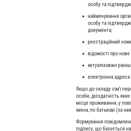
особу та підтверджу
найменування орган
особу та підтверджу
документа;
реєстраційний номе
відомості про нов
актуалізовані раніш
електронна адреса 
Якщо до складу сім’ї пер
особи, дієздатність яки
місце проживання, у пов
імена, по батькові (за на
Формування повідомленн
підпису, що базується н