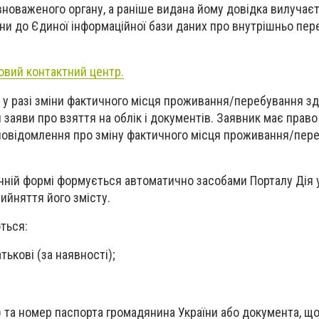
новаженого органу, а раніше видана йому довідка вилучаєт
іни до Єдиної інформаційної бази даних про внутрішньо пе
овий контактний центр.
а у разі зміни фактичного місця проживання/перебування з
 заяви про взяття на облік і документів. Заявник має право
повідомлення про зміну фактичного місця проживання/пер
ній формі формується автоматично засобами Порталу Дія у
ийняття його змісту.
ться:
атькові (за наявності);
і) та номер паспорта громадянина України або документа, щ