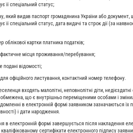
є її спеціальний статус;
у, який видав паспорт громадянина України або документ, 
є її спеціальний статус, дата видачі та строк дії (за наявно
р облікової картки платника податків;
е фактичне місця проживання/перебування;
е подані відомості;
для офіційного листування, контактний номер телефону.
еселенця входять малолітні, неповнолітні діти, недієздатні
х обмежена, що є внутрішньо переміщеними особами і змін
ідомленні в електронній формі заявником зазначаються їх п
явності) і дати народження.
я в електронній формі завершується після накладення ел
а кваліфікованому сертифікати електронного підпису заявни