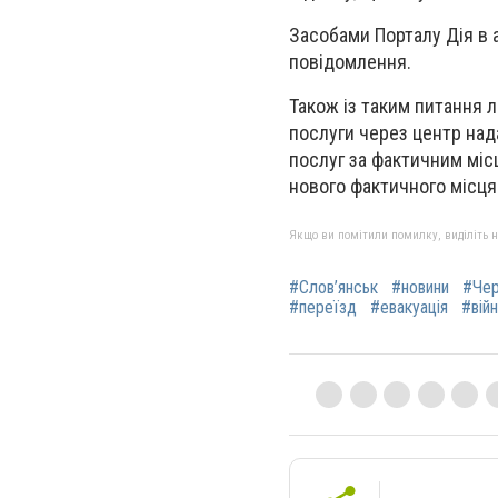
Засобами Порталу Дія в
повідомлення.
Також із таким питання 
послуги через центр над
послуг за фактичним міс
нового фактичного місц
Якщо ви помітили помилку, виділіть нео
#Слов’янськ
#новини
#Чер
#переїзд
#евакуація
#війн