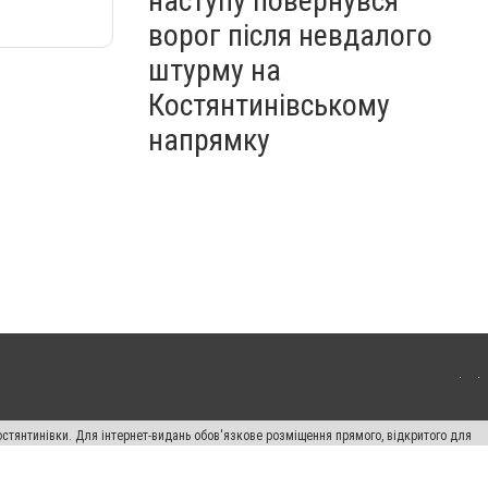
наступу повернувся
ворог після невдалого
штурму на
Костянтинівському
напрямку
остянтинівки. Для інтернет-видань обов'язкове розміщення прямого, відкритого для
лама" публікуються на правах реклами.