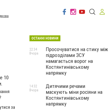
дкова
ОСТАННІ НОВИНИ
Просочуватися на стику між
22:34
Вчора
підрозділами ЗСУ
намагається ворог на
Костянтинівському
напрямку
е 10
и.
Дитячими речами
14:32
Вчора
вання
маскують міни росіяни на
?
Костянтинівському
напрямку
утися за