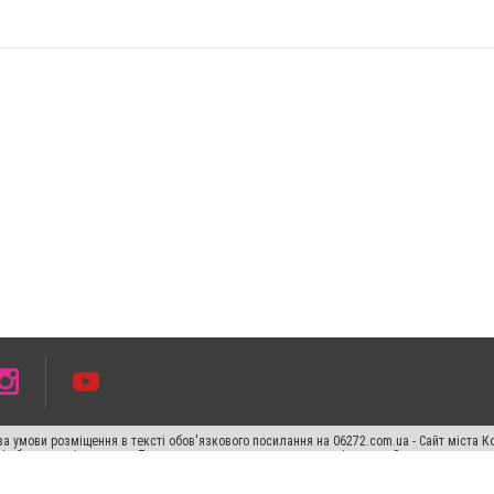
а умови розміщення в тексті обов'язкового посилання на 06272.com.ua - Сайт міста К
сті або в якості джерела. Порушення виняткових прав переслідується Законом.
ський спецпроєкт", "Політичні новини", "Пресреліз", "PR", "Офіційно", "Політична рек