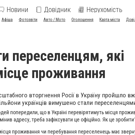
Новини
Довідник
Нерухомість
Афіша
Фотозвіти
Авто / Мото
Оголошення
Карта міста
Дові
и переселенцям, які
місце проживання
штабного вторгнення Росії в Україну пройшло вж
 мільйони українців вимушено стали переселенцям
юдей попередили, що в Україні перевірятимуть місця прожи
змінив адресу, треба зафіксувати це офіційно. Як це зробити
 місця проживання чи перебування переселенець має зверн