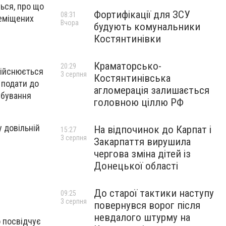
ься, про що
Фортифікації для ЗСУ
08:31
реміщених
Вчора
будують комунальники
Костянтинівки
Краматорсько-
20:29
дійснюється
3 серпня
Костянтинівська
 подати до
агломерація залишається
ебування
головною ціллю РФ
 довільній
На відпочинок до Карпат і
15:27
3 серпня
Закарпаття вирушила
чергова зміна дітей із
Донецької області
До старої тактики наступу
09:25
3 серпня
повернувся ворог після
невдалого штурму на
о посвідчує