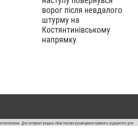
наступу повернувся
ворог після невдалого
штурму на
Костянтинівському
напрямку
остянтинівки. Для інтернет-видань обов'язкове розміщення прямого, відкритого для
лама" публікуються на правах реклами.