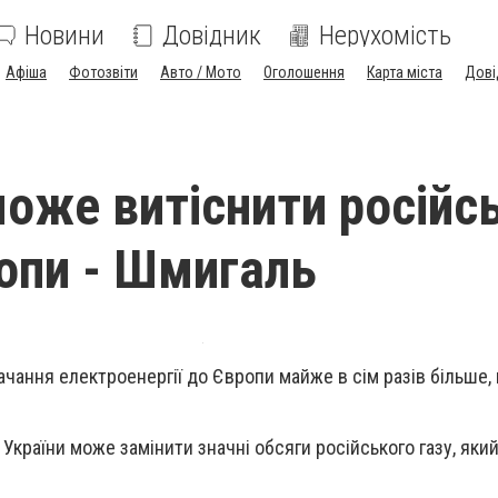
Новини
Довідник
Нерухомість
Афіша
Фотозвіти
Авто / Мото
Оголошення
Карта міста
Дові
може витіснити російс
ропи - Шмигаль
ачання електроенергії до Європи майже в сім разів більше,
 України може замінити значні обсяги російського газу, яки