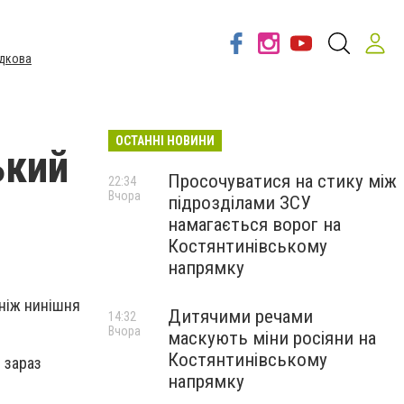
дкова
ОСТАННІ НОВИНИ
ький
Просочуватися на стику між
22:34
Вчора
підрозділами ЗСУ
намагається ворог на
Костянтинівському
напрямку
 ніж нинішня
Дитячими речами
14:32
Вчора
маскують міни росіяни на
Костянтинівському
й зараз
напрямку