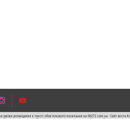
а умови розміщення в тексті обов'язкового посилання на 06272.com.ua - Сайт міста К
сті або в якості джерела. Порушення виняткових прав переслідується Законом.
ський спецпроєкт", "Політичні новини", "Пресреліз", "PR", "Офіційно", "Політична рек