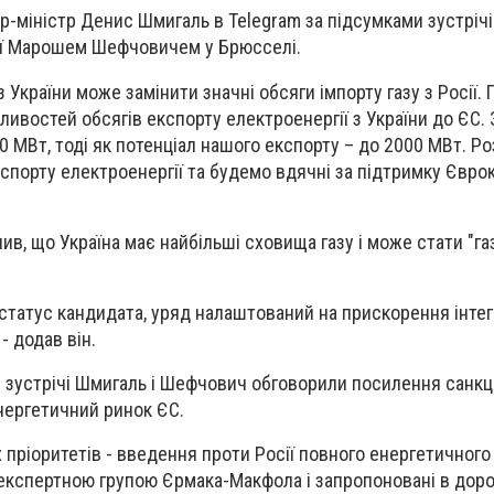
-міністр Денис Шмигаль в Telegram за підсумками зустрічі 
ї Марошем Шефчовичем у Брюсселі.
з України може замінити значні обсяги імпорту газу з Росії.
ивостей обсягів експорту електроенергії з України до ЄС. 
0 МВт, тоді як потенціал нашого експорту – до 2000 МВт. Р
спорту електроенергії та будемо вдячні за підтримку Євроко
ив, що Україна має найбільші сховища газу і може стати "г
татус кандидата, уряд налаштований на прискорення інтегр
- додав він.
с зустрічі Шмигаль і Шефчович обговорили посилення санкці
енергетичний ринок ЄС.
пріоритетів - введення проти Росії повного енергетичного 
експертною групою Єрмака-Макфола і запропоновані в дорожн