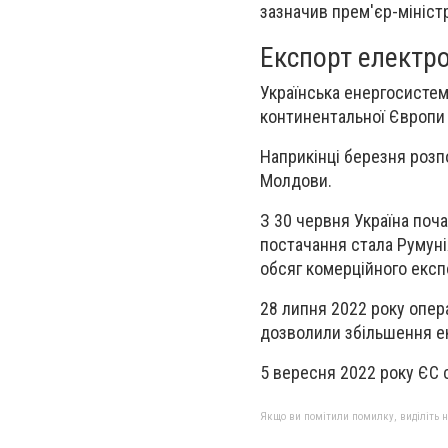
зазначив прем'єр-мініст
Експорт електро
Українська енергосисте
континентальної Європи
Наприкінці березня розпо
Молдови.
З 30 червня Україна поч
постачання стала Румуні
обсяг комерційного експ
28 липня 2022 року опер
дозволили збільшення ек
5 вересня 2022 року ЄС 
Якщо ви помітили помилку, виділіть нео