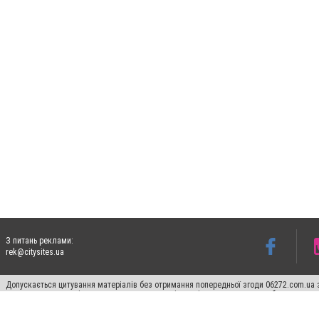
З питань реклами:
rek@citysites.ua
Допускається цитування матеріалів без отримання попередньої згоди 06272.com.ua з
пошукових систем гіперпосилання на цитовані статті не нижче другого абзацу в тек
Матеріали з плашками "Новини компаній", "Промо", "Партнерський матеріал", "Партнер