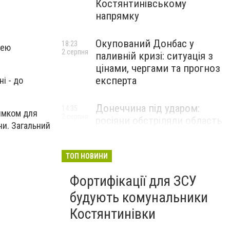
Костянтинівському
напрямку
Окупований Донбас у
18:23
жею
2 серпня
паливній кризі: ситуація з
цінами, чергами та прогноз
експерта
і - до
Донеччина під ударом:
14:35
рямком для
2 серпня
росіяни обстріляли область
ни. Загальний
25 разів, Філашкін — про
наслідки
ТОП НОВИНИ
Фортифікації для ЗСУ
будують комунальники
Костянтинівки