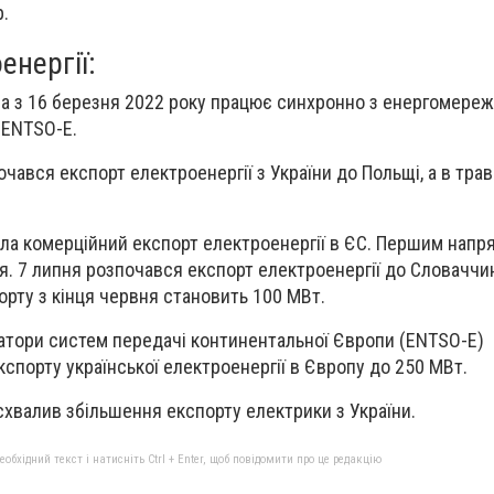
р.
енергії:
ма з 16 березня 2022 року працює синхронно з енергомере
 ENTSO-E.
чався експорт електроенергії з України до Польщі, а в травн
ала комерційний експорт електроенергії в ЄС. Першим нап
я. 7 липня розпочався експорт електроенергії до Словаччи
орту з кінця червня становить 100 МВт.
атори систем передачі континентальної Європи (ENTSO-E)
спорту української електроенергії в Європу до 250 МВт.
схвалив збільшення експорту електрики з України.
бхідний текст і натисніть Ctrl + Enter, щоб повідомити про це редакцію