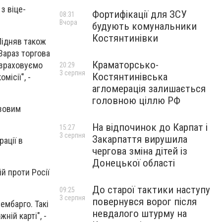
з віце-
Фортифікації для ЗСУ
08:31
Вчора
будують комунальники
Костянтинівки
 Підняв також
Зараз торгова
Краматорсько-
озраховуємо
20:29
3 серпня
Костянтинівська
місії", -
агломерація залишається
головною ціллю РФ
азовим
На відпочинок до Карпат і
15:27
3 серпня
Закарпаття вирушила
ації в
чергова зміна дітей із
Донецької області
й проти Росії
До старої тактики наступу
09:25
3 серпня
повернувся ворог після
ембарго. Такі
невдалого штурму на
ій карті", -