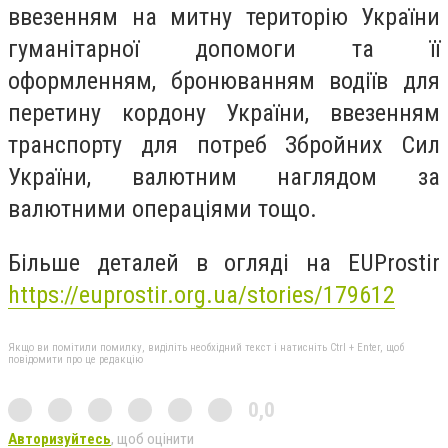
ввезенням на митну територію України
гуманітарної допомоги та її
оформленням, бронюванням водіїв для
перетину кордону України, ввезенням
транспорту для потреб Збройних Сил
України, валютним наглядом за
валютними операціями тощо.
Більше деталей в огляді на EUProstir
https://euprostir.org.ua/stories/179612
Якщо ви помітили помилку, виділіть необхідний текст і натисніть Ctrl + Enter, щоб
повідомити про це редакцію
0,0
Авторизуйтесь
, щоб оцінити