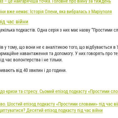
з – це найгарячіша точка. Головне про війну за тиждень
їни вже немає: Історія Олени, яка вибралась з Маріуполя
під час війни
декілька подкастів. Одна серія з них має назву “Простими с
в у тому, що вони не є аналітикою того, що відбувається в У
ормаційне навантаження та допомогу. У них говорять про те
ід час волонтерства і не тільки.
ривають від 40 хвилин і до години.
до кризи та стресу. Сьомий епізод подкасту «Простими сло
во. Шостий епізод подкасту «Простими словами» під час ві
адаптуватися? Десятий епізод подкасту під час війни