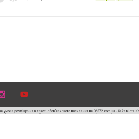
а умови розміщення в тексті обов'язкового посилання на 06272.com.ua - Сайт міста К
сті або в якості джерела. Порушення виняткових прав переслідується Законом.
ський спецпроєкт", "Політичні новини", "Пресреліз", "PR", "Офіційно", "Політична рек
раншиза "CitySites"
Правила класифайд
Редакційна політика
Політика конфіденційн