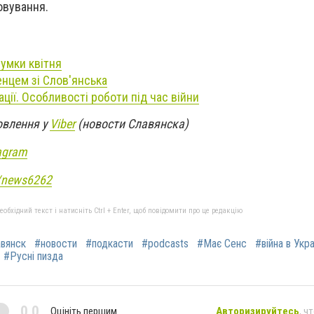
овування.
сумки квітня
енцем зі Слов'янська
ції. Особливості роботи під час війни
овлення у
Viber
(новости Славянска)
agram
e/news6262
бхідний текст і натисніть Ctrl + Enter, щоб повідомити про це редакцію
вянск
#новости
#подкасти
#podcasts
#Має Сенс
#війна в Укра
#Русні пизда
0,0
Оцініть першим
Авторизируйтесь
, ч