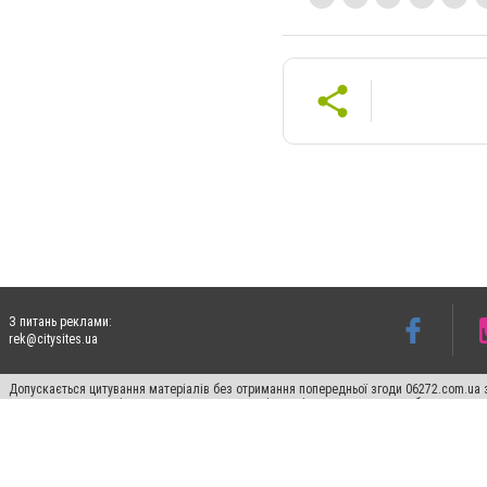
З питань реклами:
rek@citysites.ua
Допускається цитування матеріалів без отримання попередньої згоди 06272.com.ua з
пошукових систем гіперпосилання на цитовані статті не нижче другого абзацу в тек
Матеріали з плашками "Новини компаній", "Промо", "Партнерський матеріал", "Партнер
Реклама на сайті
Ф