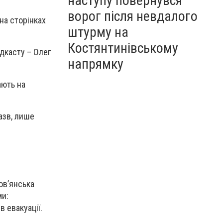
наступу повернувся
ворог після невдалого
 на сторінках
штурму на
Костянтинівському
одкасту – Олег
напрямку
ають на
азв, лише
ов’янська
ми:
 евакуації.