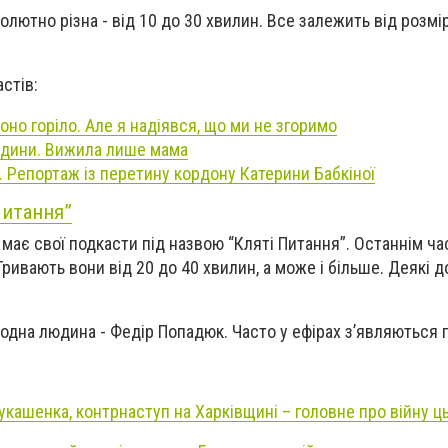
олютно різна - від 10 до 30 хвилин. Все залежить від розмі
астів:
оно горіло. Але я надіявся, що ми не згоримо
юдини. Вижила лише мама
 Репортаж із перетину кордону Катерини Бабкіної
Питання”
 має свої подкасти під назвою “Кляті Питання”. Останнім ч
ривають вони від 20 до 40 хвилин, а може і більше. Деякі 
одна людина - Федір Попадюк. Часто у ефірах з’являються г
Лукашенка, контрнаступ на Харківщині – головне про війну ц