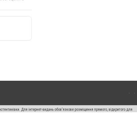
остянтинівки. Для інтернет-видань обов'язкове розміщення прямого, відкритого для
лама" публікуються на правах реклами.
ості
Правила сайту