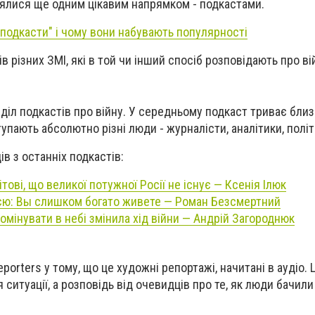
ялися ще одним цікавим напрямком - подкастами.
"подкасти" і чому вони набувають популярності
в різних ЗМІ, які в той чи інший спосіб розповідають про вій
зділ подкастів про війну. У середньому подкаст триває близ
упають абсолютно різні люди - журналісти, аналітики, політ
в з останніх подкастів:
ові, що великої потужної Росії не існує — Ксенія Ілюк
ією: Вы слишком богато живете — Роман Безсмертний
мінувати в небі змінила хід війни — Андрій Загороднюк
porters у тому, що це художні репортажі, начитані в аудіо. 
 ситуації, а розповідь від очевидців про те, як люди бачили