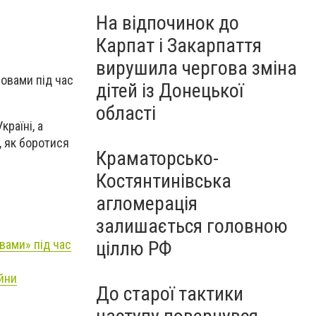
На відпочинок до
Карпат і Закарпаття
вирушила чергова зміна
ловами під час
дітей із Донецької
області
країні, а
, як боротися
Краматорсько-
Костянтинівська
агломерація
залишається головною
ціллю РФ
вами» під час
йни
До старої тактики