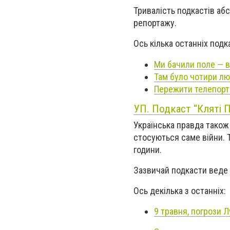
Тривалість подкастів абс
репортажу.
Ось кілька останніх подк
Ми бачили поле — в
Там було чотири л
Пережити телепорт.
УП. Подкаст “Кляті 
Українська правда також
стосуються саме війни. Т
години.
Зазвичай подкасти веде 
Ось декілька з останніх:
9 травня, погрози 