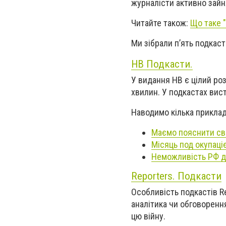
журналісти активно зайн
Читайте також:
Що таке 
Ми зібрали п’ять подкасті
НВ Подкасти.
У видання НВ є цілий ро
хвилин. У подкастах вист
Наводимо кілька прикладі
Маємо пояснити світ
Місяць под окупац
Неможливість РФ до
Reporters. Подкасти
Особливість подкастів Re
аналітика чи обговорення
цю війну.