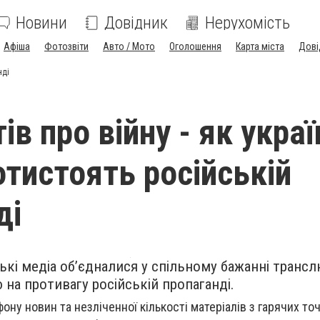
Новини
Довідник
Нерухомість
Афіша
Фотозвіти
Авто / Мото
Оголошення
Карта міста
Дові
нді
ів про війну - як украї
отистоять російській
ді
ські медіа об’єдналися у спільному бажанні транс
 на противагу російській пропаганді.
ону новин та незліченної кількості матеріалів з гарячих точ