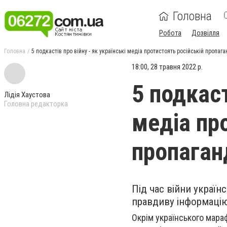
Головна
Робота
Дозвілля
Головна
5 подкастів про війну - як українські медіа протистоять російській пропага
18:00, 28 травня 2022 р.
5 подкаст
Лідія Хаустова
Головна редакторка
медіа пр
пропаган
Під час війни україн
правдиву інформацію
Окрім українського мараф