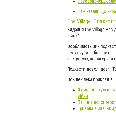
Сєверодонецьк зара
Нам казали що Укра
The Village. Подкаст 
Видання the Village має 
війни”.
Особливість цих подкасті
несуть у собі більше інф
зі стресом, не вигоряти п
Подкасти доволі довгі. Т
Ось декілька прикладів:
Як ми адаптуємося 
війни
Панічне волонтерст
Тривала війна. Як 