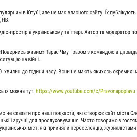
пулярним в Ютубі, але не має власного сайту. Їх публікують
 НВ.
удіо-простір в українському твіттері. Автор та модератор п
 «Повернись живим» Тарас Чмут разом з командою відповід
ситуацію на війні.
0 хвилин до години часу. Вони не мають якихось окремих н
ь їх можна тут:
https://www.youtube.com/c/Pravonapoplavu
о не сказати про наші подкасти, які створює сайт міста Сл
нькі і зручні для прослуховування. Часто говоримо з гостя
країнських міст, які прийняли переселенців, журналістами в