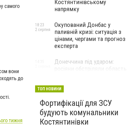
Костянтинівському
ру самого
напрямку
Окупований Донбас у
18:23
2 серпня
паливній кризі: ситуація з
цінами, чергами та прогноз
експерта
Донеччина під ударом:
14:35
2 серпня
росіяни обстріляли область
асом вони
25 разів, Філашкін — про
доходять до
наслідки
ТОП НОВИНИ
ості.
Фортифікації для ЗСУ
будують комунальники
Костянтинівки
ього тижня