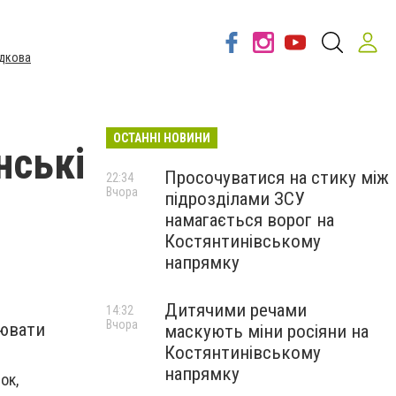
дкова
ОСТАННІ НОВИНИ
нські
Просочуватися на стику між
22:34
Вчора
підрозділами ЗСУ
намагається ворог на
Костянтинівському
напрямку
Дитячими речами
14:32
Вчора
лювати
маскують міни росіяни на
Костянтинівському
напрямку
ок,