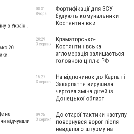
Фортифікації для ЗСУ
08:31
Вчора
будують комунальники
Костянтинівки
ну в Україні.
Краматорсько-
20:29
3 серпня
Костянтинівська
ько 20
агломерація залишається
ики.
головною ціллю РФ
На відпочинок до Карпат і
15:27
3 серпня
Закарпаття вирушила
чергова зміна дітей із
Донецької області
Це не
До старої тактики наступу
09:25
3 серпня
 чи відчували
повернувся ворог після
невдалого штурму на