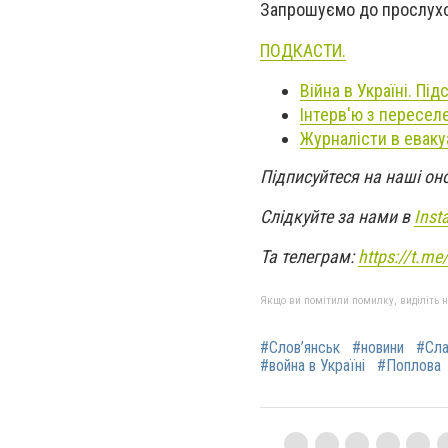
Запрошуємо до прослух
ПОДКАСТИ.
Війна в Україні. Під
Інтерв'ю з пересел
Журналісти в евакуа
Підписуйтеся на наші он
Слідкуйте за нами в
Inst
Та телеграм:
https://t.m
Якщо ви помітили помилку, виділіть нео
#Слов’янськ
#новини
#Сла
#война в Україні
#Поплова