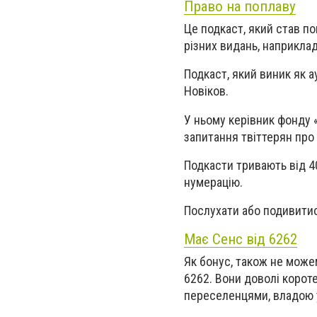
Право на поплаву
Це подкаст, який став по
різних видань, наприклад
Подкаст, який виник як а
Новіков.
У ньому керівник фонду
запитання твіттерян про 
Подкасти тривають від 4
нумерацію.
Послухати або подивитис
Має Сенс від 6262
Як бонус, також не можем
6262. Вони доволі короте
переселенцями, владою у