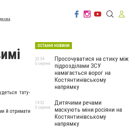
дкова
ОСТАННІ НОВИНИ
вимі
Просочуватися на стику між
22:34
5 серпня
підрозділами ЗСУ
намагається ворог на
Костянтинівському
напрямку
удеться тату-
Дитячими речами
14:32
5 серпня
маскують міни росіяни на
ми й отримати
Костянтинівському
напрямку