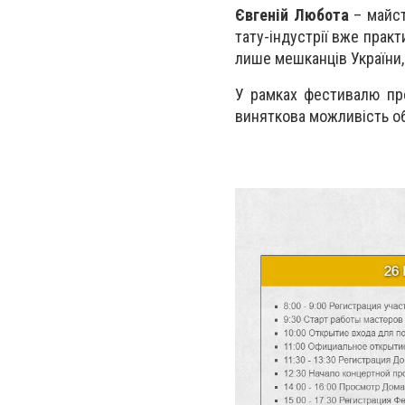
Євгеній Любота
– майст
тату-індустрії вже прак
лише мешканців України, 
У рамках фестивалю про
виняткова можливість об