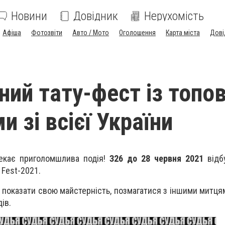
Новини
Довідник
Нерухомість
Афіша
Фотозвіти
Авто / Мото
Оголошення
Карта міста
Дові
ий тату-фест із топо
 зі всієї України
чекає приголомшлива подія!
З
26 до 28 червня 2021
відб
Fest-2021.
 показати свою майстерність, позмагатися з іншими митця
ів.