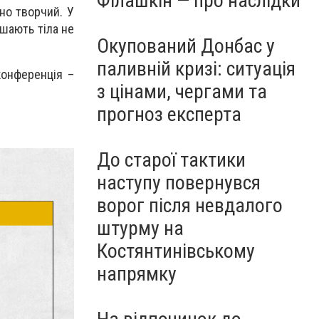
Філашкін — про наслідки
но творчий. У
ашають тіла не
Окупований Донбас у
паливній кризі: ситуація
конференція –
з цінами, чергами та
прогноз експерта
До старої тактики
наступу повернувся
ворог після невдалого
штурму на
Костянтинівському
напрямку