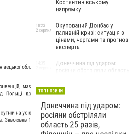
Костянтинівському
напрямку
Окупований Донбас у
18:23
2 серпня
паливній кризі: ситуація з
цінами, чергами та прогноз
експерта
Донеччина під ударом:
14:35
нівецької обл.
2 серпня
росіяни обстріляли область
25 разів, Філашкін — про
наслідки
конвенцій, має
ТОП НОВИНИ
ід Польщі до
Донеччина під ударом:
сутній на усіх
росіяни обстріляли
а. Завоював 1
область 25 разів,