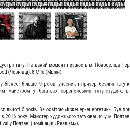
індустрії тату. На даний момент працює в м. Новоселіца Чер
od (Чернівці), 8 Mile (Мілан).
ту-бізнесі більше 9 років, учасник і призер безлічі тату-
им майстром у багатьох європейських тату-студіях, в
у-спільноті 5 років. За освітою «інженер-енергетик». Був при
 з 2016 року. Майстер художнього татуювання у м. Полтав
ival у Полтаві (номінація «Реалізм»).