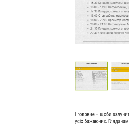
І головне – щоби залучи
усіх бажаючих. Глядачам