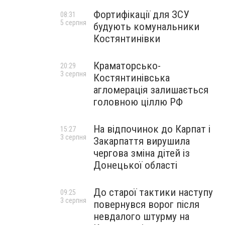
Фортифікації для ЗСУ
08:31
5 серпня
будують комунальники
Костянтинівки
Краматорсько-
20:29
3 серпня
Костянтинівська
агломерація залишається
головною ціллю РФ
На відпочинок до Карпат і
15:27
3 серпня
Закарпаття вирушила
чергова зміна дітей із
Донецької області
До старої тактики наступу
09:25
3 серпня
повернувся ворог після
невдалого штурму на