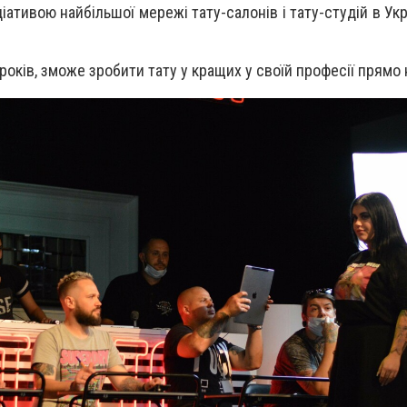
іативою найбільшої мережі тату-салонів і тату-студій в Укра
 років, зможе зробити тату у кращих у своїй професії прямо 