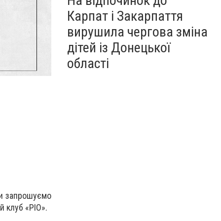
На відпочинок до
Карпат і Закарпаття
вирушила чергова зміна
дітей із Донецької
області
 Ми запрошуємо
й клуб «РІО».