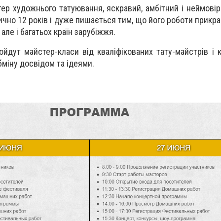
ер художнього татуювання, яскравий, амбітний і неймовір
тично 12 років і дуже пишається тим, що його роботи прикр
але і багатьох країн зарубіжжя.
йдут майстер-класи від кваліфікованих тату-майстрів і 
міну досвідом та ідеями.