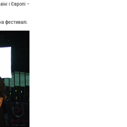
їні і Європі –
на фестивалі.