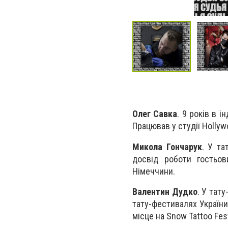
Олег Савка
. 9 років в 
Працював у студії Hollywo
Микола Гончарук
. У та
досвід роботи гостьов
Німеччини.
Валентин Дудко
. У тат
тату-фестивалях України
місце на Snow Tattoo Fest