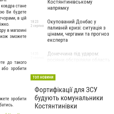
Костянтинівському
 ковдра стане
напрямку
рою Ви будете
чорами, в цій
Окупований Донбас у
18:23
іжко.
2 серпня
паливній кризі: ситуація з
дру в магазині
цінами, чергами та прогноз
також зможете
експерта
Донеччина під ударом:
14:35
2 серпня
росіяни обстріляли область
те до такого
25 разів, Філашкін — про
 або зробити
наслідки
ТОП НОВИНИ
Фортифікації для ЗСУ
будують комунальники
ожете зробити
Костянтинівки
батись.