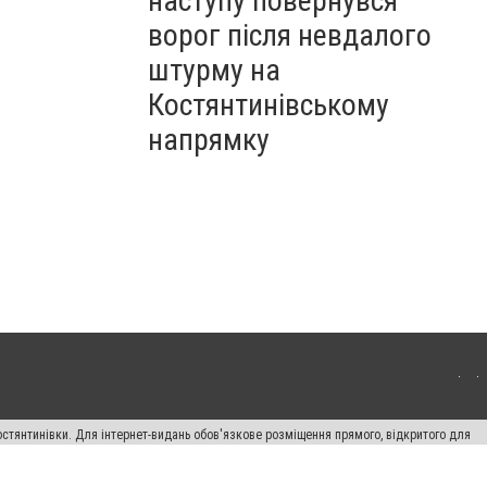
наступу повернувся
ворог після невдалого
штурму на
Костянтинівському
напрямку
остянтинівки. Для інтернет-видань обов'язкове розміщення прямого, відкритого для
лама" публікуються на правах реклами.