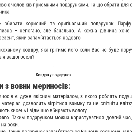
 своїх чоловіків приємними подарунками. Та що обрати для 
ника.
 обирати корисний та оригінальний подарунок. Парфум
лизна – непогано, але банально. А кожна дівчина хоче
резент, який запам’ятається надовго.
коханому ковдру, яка грітиме його коли Вас не буде пору
я вашої оселі?
Ковдра у подарунок
 з вовни мериносів:
носів є дуже якісним матеріалом, з якого роблять поду
 матеріал дозволить зігрітися взимку та не спітніти влітк
ють кисень і відмінно вбирають вологу.
овго
. Таким подарунком можна користуватися довгий час
 на роки.
но.
Такий подарунок запам’ятається Вашому коханому надо