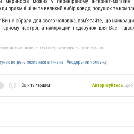
и мериносів можна у перевіреному інтернет-магазин
вжди приємні ціни та великий вибір ковдр, подушок та компле
т Ви не обрали для свого чоловіка, пам’ятайте, що найкра
 гарному настрої, а найкращий подарунок для Вас - щас
бхідний текст і натисніть Ctrl + Enter, щоб повідомити про це редакцію
унок на день захисника вітчизни
#подарунок чоловіку
0,0
Оцініть першим
Авторизуйтесь
, щоб