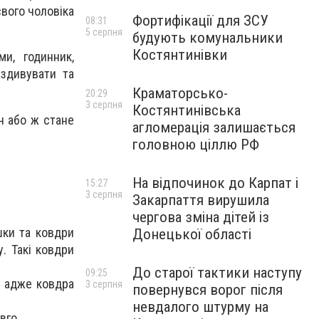
свого чоловіка
Фортифікації для ЗСУ
08:31
5 серпня
будують комунальники
Костянтинівки
и, годинник,
 здивувати та
Краматорсько-
20:29
3 серпня
Костянтинівська
ч або ж стане
агломерація залишається
головною ціллю РФ
На відпочинок до Карпат і
15:27
3 серпня
Закарпаття вирушила
чергова зміна дітей із
шки та ковдри
Донецької області
у. Такі ковдри
До старої тактики наступу
09:25
, адже ковдра
3 серпня
повернувся ворог після
невдалого штурму на
вго.