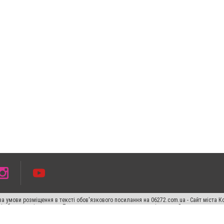
а умови розміщення в тексті обов'язкового посилання на 06272.com.ua - Сайт міста К
сті або в якості джерела. Порушення виняткових прав переслідується Законом.
ський спецпроєкт", "Політичні новини", "Пресреліз", "PR", "Офіційно", "Політична рек