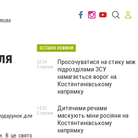
дкова
ОСТАННІ НОВИНИ
ля
Просочуватися на стику між
22:34
5 серпня
підрозділами ЗСУ
намагається ворог на
Костянтинівському
напрямку
Дитячими речами
14:32
5 серпня
маскують міни росіяни на
подарунок для
Костянтинівському
напрямку
и. В це свято