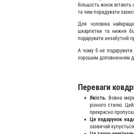
більшість жінок вітають
та чим порадувати захис
Для чоловіка найкраще
шкарпетки та нижня бі
подарувати незабутній п
А чому б не подарувати 
хорошим доповненням дл
Переваги ковдри
Якість.
Вовна мери
різного стилю. Цей
прекрасно пропуска
Це подарунок над
зазвичай купується
Це точно оригіналь