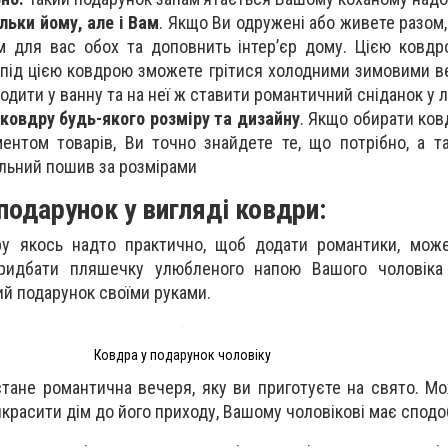
льки йому, але і Вам
. Якщо Ви одружені або живете разом,
 для вас обох та доповнить інтер’єр дому. Цією ковд
 під цією ковдрою зможете грітися холодними зимовими ве
одити у ванну та на неї ж ставити романтичний сніданок у л
ковдру будь-якого розміру та дизайну
. Якщо обирати ков
ентом товарів, Ви точно знайдете те, що потрібно, а 
льний пошив за розмірами
подарунок у вигляді ковдри:
у якось надто практично, щоб додати романтики, може
придбати пляшечку улюбленого напою Вашого чоловіка
й подарунок своїми руками.
Ковдра у подарунок чоловіку
ане романтична вечеря, яку ви приготуєте на свято. М
красити дім до його приходу, Вашому чоловікові має сподо