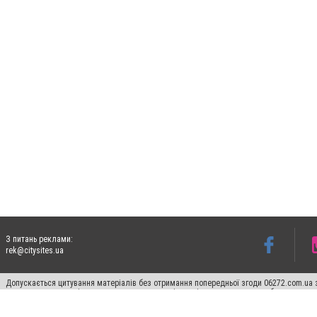
З питань реклами:
rek@citysites.ua
Допускається цитування матеріалів без отримання попередньої згоди 06272.com.ua з
пошукових систем гіперпосилання на цитовані статті не нижче другого абзацу в тек
Матеріали з плашками "Новини компаній", "Промо", "Партнерський матеріал", "Партнер