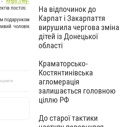
і -
https://my-
На відпочинок до
ктів постілі.
Карпат і Закарпаття
щим подарунком
вирушила чергова зміна
ливий чоловік
дітей із Донецької
області
Краматорсько-
Костянтинівська
агломерація
 оцінити
залишається головною
ціллю РФ
До старої тактики