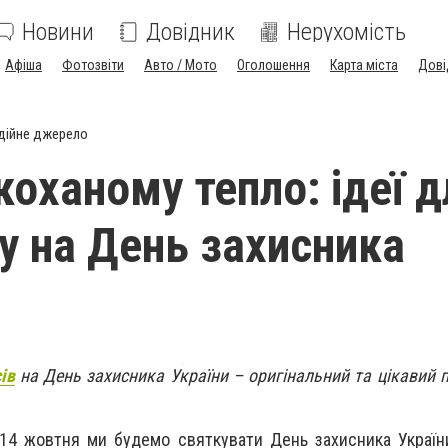
Новини
Довідник
Нерухомість
Афіша
Фотозвіти
Авто / Мото
Оголошення
Карта міста
Дові
дійне джерело
коханому тепло: ідеї д
у на День захисника
ів
на День захисника України – оригінальний та цікавий 
14 жовтня ми будемо святкувати День захисника Україн