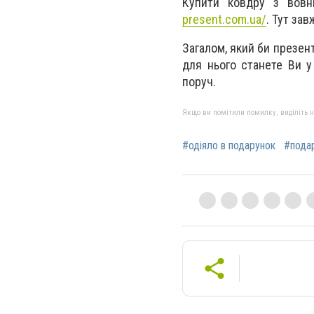
Купити ковдру з вовн
present.com.ua/
. Тут за
Загалом, який би презен
для нього станете Ви у
поруч.
Якщо ви помітили помилку, виділіть нео
#одіяло в подарунок
#подар