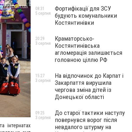
Фортифікації для ЗСУ
08:31
5 серпня
будують комунальники
Костянтинівки
Краматорсько-
20:29
3 серпня
Костянтинівська
агломерація залишається
головною ціллю РФ
На відпочинок до Карпат і
15:27
3 серпня
Закарпаття вирушила
чергова зміна дітей із
Донецької області
До старої тактики наступу
09:25
3 серпня
повернувся ворог після
та інтернатах
невдалого штурму на