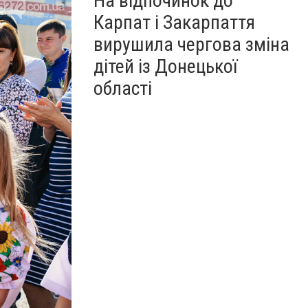
На відпочинок до
Карпат і Закарпаття
вирушила чергова зміна
дітей із Донецької
області