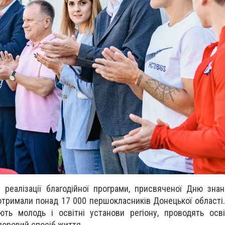
в реалізації благодійної програми, присвяченої Дню знан
отримали понад 17 000 першокласників Донецької області.
ть молодь і освітні установи регіону, проводять осві
доровий спосіб життя.