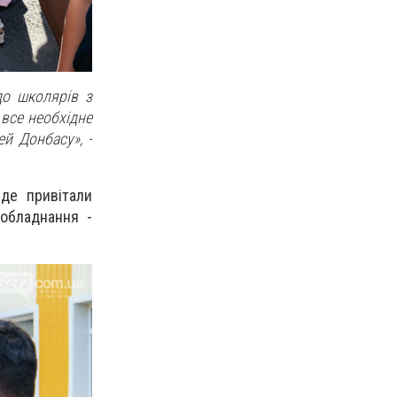
до школярів з
 все необхідне
й Донбасу», -
 де привітали
 обладнання -