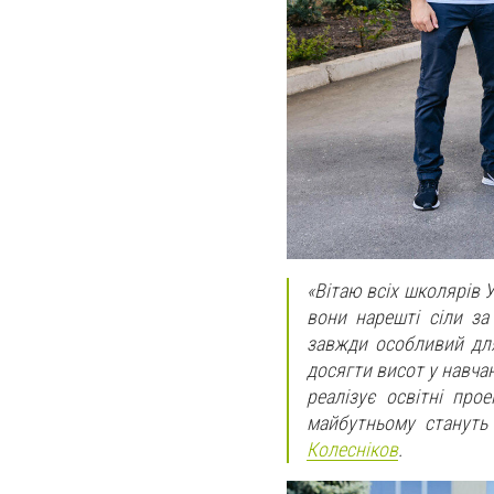
«Вітаю всіх школярів 
вони нарешті сіли за
завжди особливий для
досягти висот у навчанн
реалізує освітні про
майбутньому стануть
Колесніков
.