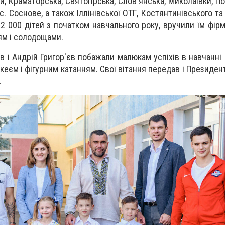
и, Краматорська, Святогірська, Слов'янська, Миколаївки, П
с. Соснове, а також Іллінівської ОТГ, Костянтинівського т
 2 000 дітей з початком навчального року, вручили їм фір
м і солодощами.
 і Андрій Григор'єв побажали малюкам успіхів в навчанні 
кеєм і фігурним катанням. Свої вітання передав і Президе
.