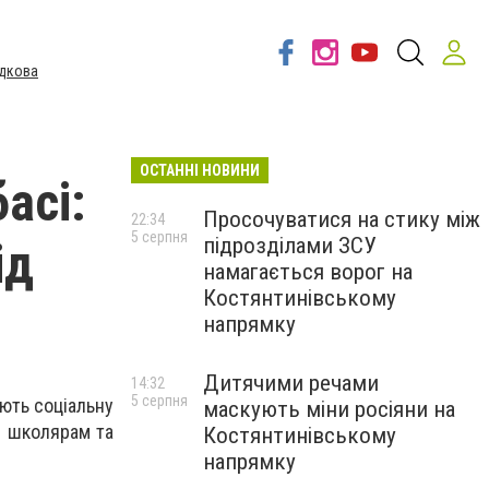
дкова
ОСТАННІ НОВИНИ
асі:
Просочуватися на стику між
22:34
5 серпня
підрозділами ЗСУ
ід
намагається ворог на
Костянтинівському
напрямку
Дитячими речами
14:32
5 серпня
ють соціальну
маскують міни росіяни на
м школярам та
Костянтинівському
напрямку