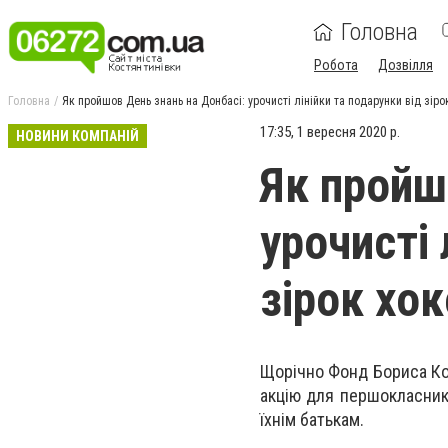
Головна
Робота
Дозвілля
Головна
Як пройшов День знань на Донбасі: урочисті лінійки та подарунки від зіро
17:35, 1 вересня 2020 р.
НОВИНИ КОМПАНІЙ
Як пройш
урочисті 
зірок хо
Щорічно Фонд Бориса Кол
акцію для першокласник
їхнім батькам.