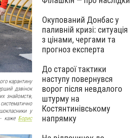
Філашкін — про наслідки
Окупований Донбас у
паливній кризі: ситуація
з цінами, чергами та
прогноз експерта
До старої тактики
наступу повернувся
лого карантину
ворог після невдалого
ерший дзвінок
их знайомств,
штурму на
нд систематично
Костянтинівському
ршокласники у
напрямку
 - каже
Борис