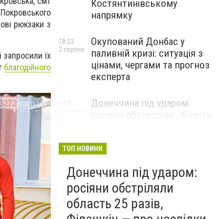
окровська, смт
Костянтинівському
а Покровського
напрямку
мові рюкзаки з
Окупований Донбас у
18:23
2 серпня
паливній кризі: ситуація з
і запросили їх
цінами, чергами та прогноз
нт
благодійного
експерта
Донеччина під ударом:
14:35
2 серпня
росіяни обстріляли область
25 разів, Філашкін — про
наслідки
ТОП НОВИНИ
Донеччина під ударом:
росіяни обстріляли
область 25 разів,