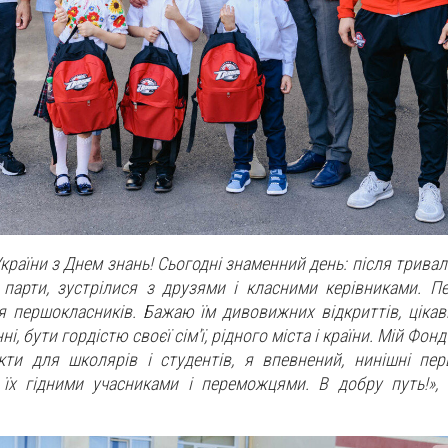
України з Днем знань! Сьогодні знаменний день: після трива
 парти, зустрілися з друзями і класними керівниками. П
 першокласників. Бажаю їм дивовижних відкриттів, цікав
і, бути гордістю своєї сім'ї, рідного міста і країни. Мій Фо
екти для школярів і студентів, я впевнений, нинішні пе
 їх гідними учасниками і переможцями. В добру путь!»,