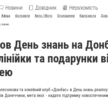
Новини
Довідник
Нерухомість
Афіша
Фотозвіти
Авто / Мото
Оголошення
Карта міста
Дові
к хокею
ов День знань на Донб
лінійки та подарунки в
кею
еснікова та хокейний клуб «Донбас» в День знань реалізу
ів Донеччини, мета якої - надати підтримку новоспечени