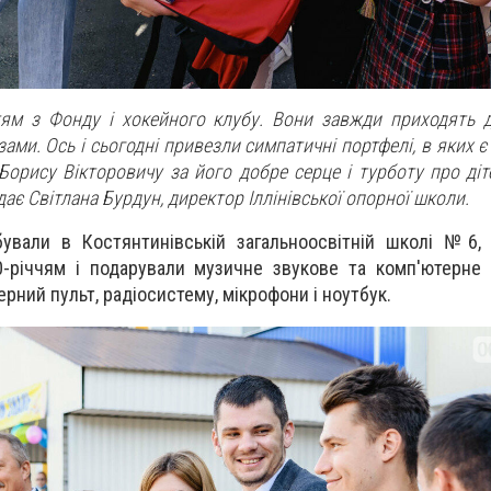
ям з Фонду і хокейного клубу. Вони завжди приходять 
ами. Ось і сьогодні привезли симпатичні портфелі, в яких є
орису Вікторовичу за його добре серце і турботу про діте
ає Світлана Бурдун, директор Іллінівської опорної школи.
бували в Костянтинівській загальноосвітній школі №6,
0-річчям і подарували музичне звукове та комп'ютерне
рний пульт, радіосистему, мікрофони і ноутбук.