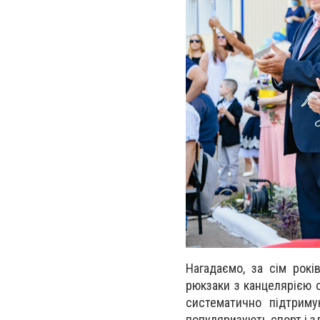
Нагадаємо, за сім рокі
рюкзаки з канцелярією 
систематично підтримую
популяризують спорт і з