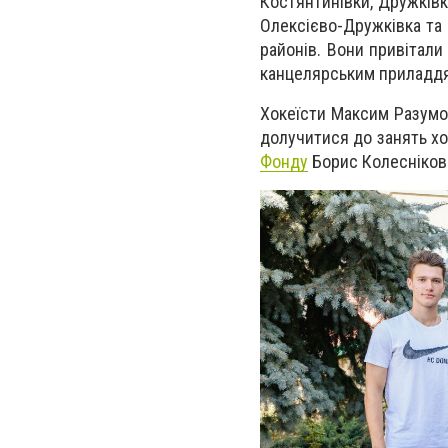
Костянтинівки, Дружківк
Олексієво-Дружківка та 
районів. Вони привітали
канцелярським приладдя
Хокеїсти Максим Разумов
долучитися до занять хо
Фонду
Борис Колесніков