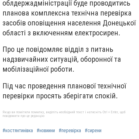
облдержадміністрації буде проводитись
планова комплексна технічна перевірка
засобів оповіщення населення Донецької
області з включенням електросирен.
Про це повідомляє відділ з питань
надзвичайних ситуацій, оборонної та
мобілізаційної роботи.
Під час проведення планової технічної
перевірки просять зберігати спокій.
Якщо ви помітили помилку, виділіть необхідний текст і натисніть Ctrl + Enter, щоб
повідомити про це редакцію
#костянтинівка
#новиини
#перевірка
#сирени