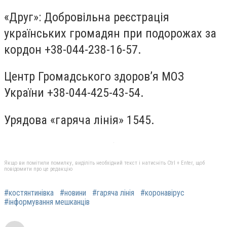
«Друг»: Добровільна реєстрація
українських громадян при подорожах за
кордон +38-044-238-16-57.
Центр Громадського здоров’я МОЗ
України +38-044-425-43-54.
Урядова «гаряча лінія» 1545.
Якщо ви помітили помилку, виділіть необхідний текст і натисніть Ctrl + Enter, щоб
повідомити про це редакцію
#костянтинівка
#новини
#гаряча лінія
#коронавірус
#інформування мешканців