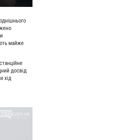
годнішнього
джено
ди
юють майже
истанційне
дний досвід
и хід