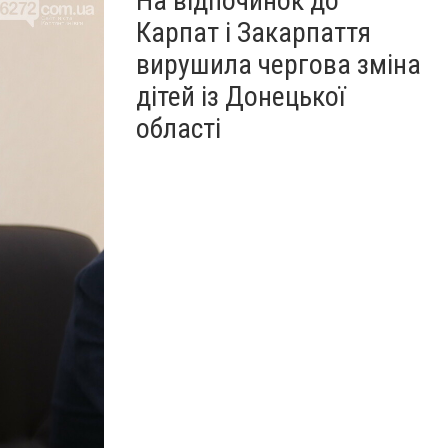
На відпочинок до
Карпат і Закарпаття
вирушила чергова зміна
дітей із Донецької
області