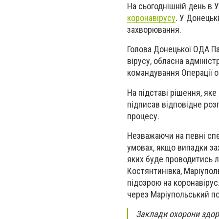
На сьогоднішній день в 
коронавірусу
. У Донецьк
захворювання.
Голова Донецької ОДА Па
вірусу, обласна адмініс
командування Операції о
На підставі рішення, як
підписав відповідне роз
процесу.
Незважаючи на певні спе
умовах, якщо випадки зах
яких буде проводитись л
Костянтинівка, Маріуполь
підозрою на коронавіру
через Маріупольський п
Заклади охорони здо