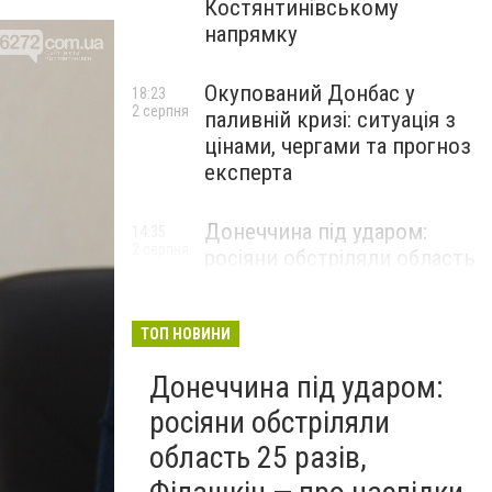
Костянтинівському
напрямку
Окупований Донбас у
18:23
2 серпня
паливній кризі: ситуація з
цінами, чергами та прогноз
експерта
Донеччина під ударом:
14:35
2 серпня
росіяни обстріляли область
25 разів, Філашкін — про
наслідки
ТОП НОВИНИ
Донеччина під ударом:
росіяни обстріляли
область 25 разів,