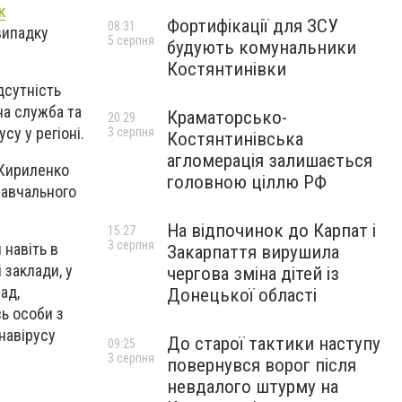
к
Фортифікації для ЗСУ
08:31
випадку
5 серпня
будують комунальники
Костянтинівки
дсутність
на служба та
Краматорсько-
20:29
у у регіоні.
3 серпня
Костянтинівська
агломерація залишається
 Кириленко
головною ціллю РФ
навчального
На відпочинок до Карпат і
15:27
3 серпня
 навіть в
Закарпаття вирушила
 заклади, у
чергова зміна дітей із
ад,
Донецької області
сь особи з
навірусу
До старої тактики наступу
09:25
3 серпня
повернувся ворог після
невдалого штурму на