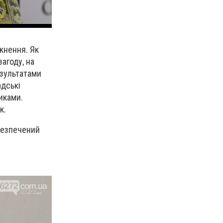
кнення. Як
агоду, на
езультатами
адські
иками.
ук.
безпечений