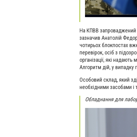
На КПВВ запроваджений т
зазначив Анатолій Федор
чотирьох блокпостах вже
перевірок, осіб з підозр
організації, які надають
Алгоритм дій, у випадку
Особовий склад, який зд
необхідними засобами і 
Обладнання для лабо