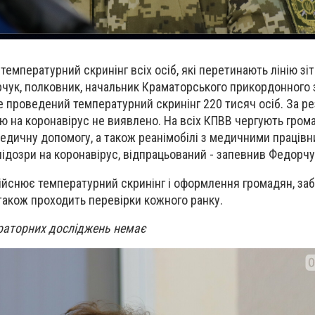
емпературний скринінг всіх осіб, які перетинають лінію зіт
чук, полковник, начальник Краматорського прикордонного з
 проведений температурний скринінг 220 тисяч осіб. За р
ою на коронавірус не виявлено. На всіх КПВВ чергують гром
 медичну допомогу, а також реанімобілі з медичними працівн
 підозри на коронавірус, відпрацьований - запевнив Федорч
ійснює температурний скринінг і оформлення громадян, за
також проходить перевірки кожного ранку.
раторних досліджень немає