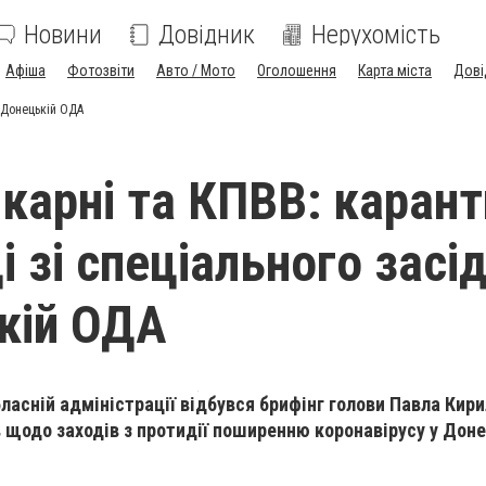
Новини
Довідник
Нерухомість
Афіша
Фотозвіти
Авто / Мото
Оголошення
Карта міста
Дові
у Донецькій ОДА
ікарні та КПВВ: карант
 зі спеціального засі
кій ОДА
ласній адміністрації відбувся брифінг голови Павла Кир
в щодо заходів з протидії поширенню коронавірусу у Дон