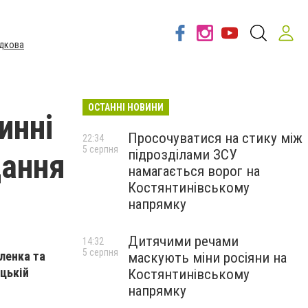
дкова
ОСТАННІ НОВИНИ
инні
Просочуватися на стику між
22:34
5 серпня
підрозділами ЗСУ
дання
намагається ворог на
Костянтинівському
напрямку
Дитячими речами
14:32
5 серпня
иленка та
маскують міни росіяни на
ецькій
Костянтинівському
напрямку