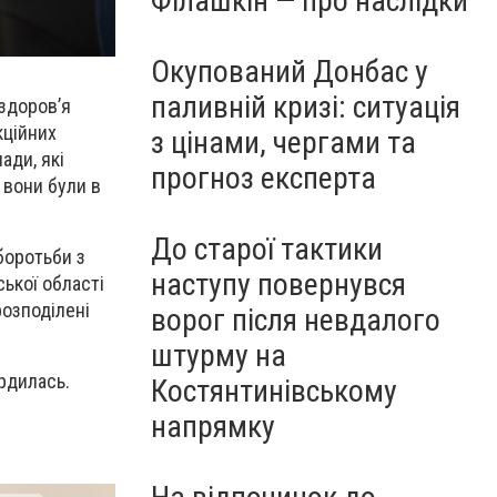
Філашкін — про наслідки
Окупований Донбас у
паливній кризі: ситуація
 здоров’я
кційних
з цінами, чергами та
ади, які
прогноз експерта
 вони були в
До старої тактики
боротьби з
наступу повернувся
ської області
розподілені
ворог після невдалого
штурму на
ердилась.
Костянтинівському
напрямку