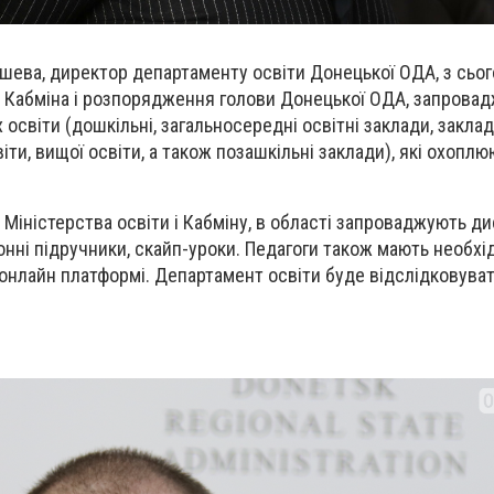
ашева, директор департаменту освіти Донецької ОДА, з сьо
ю Кабміна і розпорядження голови Донецької ОДА, запрова
 освіти (дошкільні, загальносередні освітні заклади, закла
іти, вищої освіти, а також позашкільні заклади), які охопл
 Міністерства освіти і Кабміну, в області запроваджують д
онні підручники, скайп-уроки. Педагоги також мають необхі
онлайн платформі. Департамент освіти буде відслідковуват
.