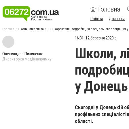
Головна
Робота
Дозвілля
Головна
Школи, лікарні та КПВВ: карантинні подробиці зі спеціального засідання 
16:31, 12 березня 2020 р.
Школи, л
Олександра Пилипенко
Директорка медіанапрямку
подробиці
у Донець
Сьогодні у Донецькій об
профільних спеціалісті
області.