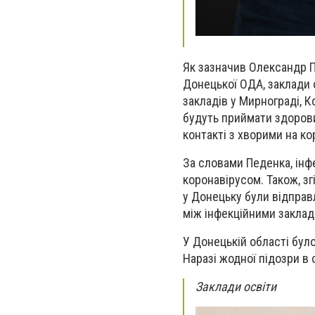
Як зазначив Олександр П
Донецької ОДА, заклади о
закладів у Мирнограді, К
будуть приймати здорови
контакті з хворими на ко
За словами Педенка, інф
коронавірусом. Також, зг
у Донецьку були відправл
між інфекційними закла
У Донецькій області було
Наразі жодної підозри в 
Заклади освіти