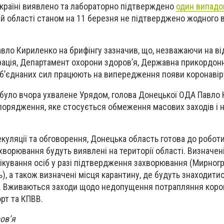
Україні виявлено та лабораторно підтверждено
один випадо
ій області станом на 11 березня не підтверджено жодного 
вло Кириленко на брифінгу зазначив, що, незважаючи на ві
трація, Департамент охорони здоров’я, Державна прикордон
б’єднаних сил працюють на випередження появи коронавірус
е було вчора ухвалене Урядом, голова Донецької ОДА Павло
порядження, яке стосується обмеження масових заходів і 
куляції та обговорення, Донецька область готова до роботи
ворювання будуть виявлені на території області. Визначені
ікування осіб у разі підтвердження захворювання (Мирногр
), а також визначені місця карантину, де будуть знаходити
с. Вживаються заходи щодо недопущення потрапляння коро
орт та КПВВ.
ров’я