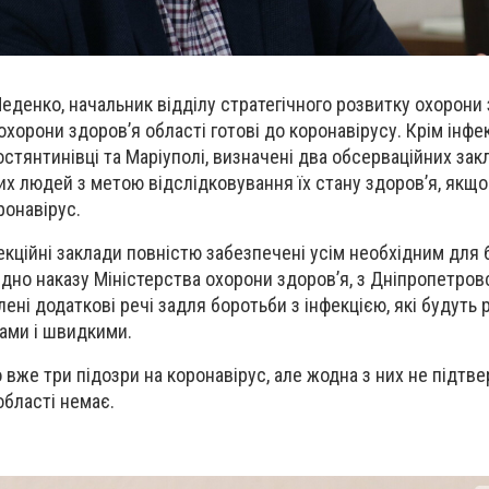
еденко, начальник відділу стратегічного розвитку охорони
хорони здоров’я області готові до коронавірусу. Крім інфе
остянтинівці та Маріуполі, визначені два обсерваційних закл
х людей з метою відслідковування їх стану здоров’я, якщо
ронавірус.
екційні заклади повністю забезпечені усім необхідним для 
ідно наказу Міністерства охорони здоров’я, з Дніпропетров
ені додаткові речі задля боротьби з інфекцією, які будуть 
дами і швидкими.
 вже три підозри на коронавірус, але жодна з них не підтв
області немає.