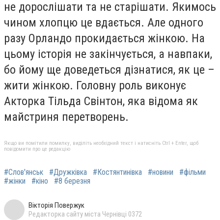
не дорослішати та не старішати. Якимось
чином хлопцю це вдається. Але одного
разу Орландо прокидається жінкою. На
цьому історія не закінчується, а навпаки,
бо йому ще доведеться дізнатися, як це –
жити жінкою.
Головну роль виконує
Акторка Тільда Свінтон, яка відома як
майстриня перетворень.
Якщо ви помітили помилку, виділіть необхідний текст і натисніть Ctrl + Enter, щоб
повідомити про це редакцію
#Слов'янськ
#Дружківка
#Костянтинівка
#новини
#фільми
#жінки
#кіно
#8 березня
Вікторія Повержук
Редакторка сайту міста Чернівці 0372