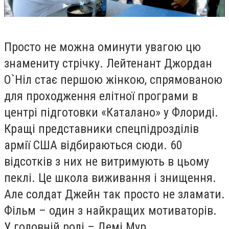
Просто не можна оминути увагою цю
знамениту стрічку. Лейтенант Джордан
О`Ніл стає першою жінкою, спрямованою
для проходження елітної програми в
центрі підготовки «Каталано» у Флориді.
Кращі представники спецпідрозділів
армії США відбираються сюди. 60
відсотків з них не витримують в цьому
пеклі. Це школа виживання і знищення.
Але солдат Джейн так просто не зламати.
Фільм – один з найкращих мотиваторів.
У головній ролі – Демі Мур.