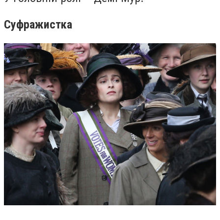
Суфражистка