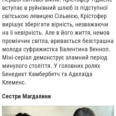
вступає в руйнівний шлюб із підступної
світською левицею Сільвією, Крістофер
вирішує зберігати вірність, незважаючи
на її невірність. Але в його життя, немов
промінчик світла, вривається безстрашна
молода суфражистка Валентина Венноп.
Міні-серіал демонструє зламний період
минулого століття. У головних ролях
Бенедикт Камбербетч та Аделаїда
Клеменс.
Сестри Магдалини