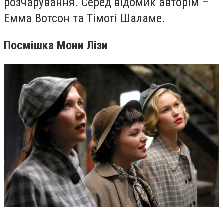
розчарування. Серед відомик авторім –
Емма Вотсон та Тімоті Шаламе.
Посмішка Мони Лізи