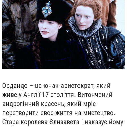
Ордандо – це юнак-аристократ, який
живе у Англії 17 століття. Витончений
андрогінний красень, який мріє
перетворити своє життя на мистецтво.
Стара королева Єлизавета I наказує йому