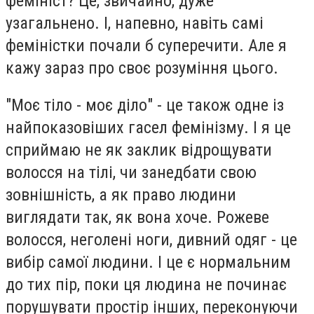
фемініст? Це, звичайно, дуже
узагальнено. І, напевно, навіть самі
феміністки почали б суперечити. Але я
кажу зараз про своє розуміння цього.
"Моє тіло - моє діло" - це також одне із
найпоказовіших гасел фемінізму. І я це
сприймаю не як заклик відрощувати
волосся на тілі, чи занедбати свою
зовнішність, а як право людини
виглядати так, як вона хоче. Рожеве
волосся, неголені ноги, дивний одяг - це
вибір самої людини. І це є нормальним
до тих пір, поки ця людина не починає
порушувати простір інших, переконуючи