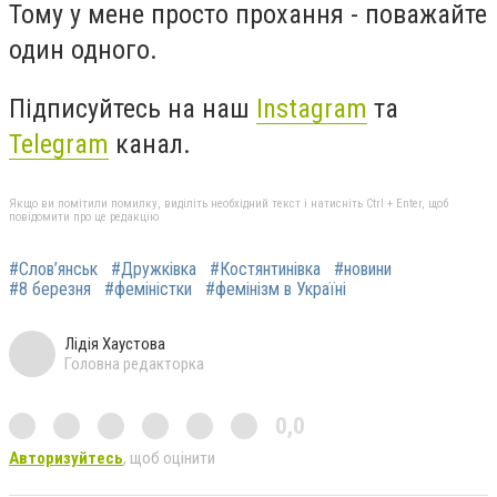
Тому у мене просто прохання - поважайте
один одного.
Підписуйтесь на наш
Instagram
та
Telegram
канал.
Якщо ви помітили помилку, виділіть необхідний текст і натисніть Ctrl + Enter, щоб
повідомити про це редакцію
#Слов’янськ
#Дружківка
#Костянтинівка
#новини
#8 березня
#феміністки
#фемінізм в Україні
Лідія Хаустова
Головна редакторка
0,0
Авторизуйтесь
, щоб оцінити