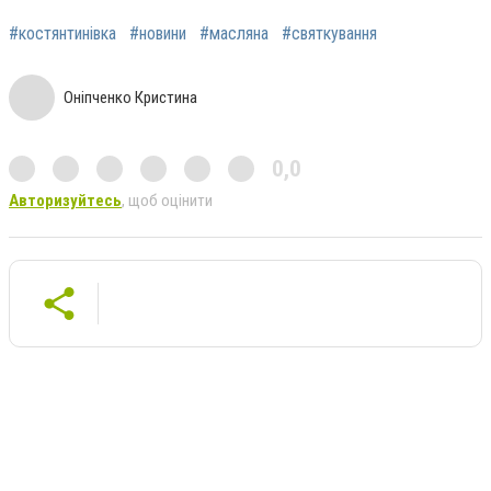
#костянтинівка
#новини
#масляна
#святкування
Оніпченко Кристина
0,0
Авторизуйтесь
, щоб оцінити