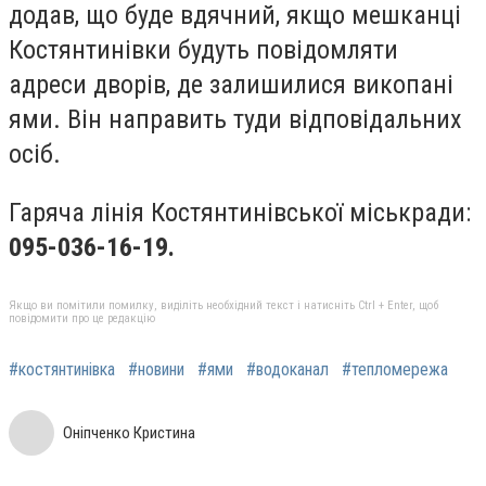
додав, що буде вдячний, якщо мешканці
Костянтинівки будуть повідомляти
адреси дворів, де залишилися викопані
ями. Він направить туди відповідальних
осіб.
Гаряча лінія Костянтинівської міськради:
095-036-16-19.
Якщо ви помітили помилку, виділіть необхідний текст і натисніть Ctrl + Enter, щоб
повідомити про це редакцію
#костянтинівка
#новини
#ями
#водоканал
#тепломережа
Оніпченко Кристина