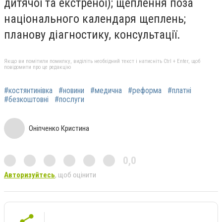
дитячої та екстреної); щеплення поза
національного календаря щеплень;
планову діагностику, консультації.
Якщо ви помітили помилку, виділіть необхідний текст і натисніть Ctrl + Enter, щоб
повідомити про це редакцію
#костянтинівка
#новини
#медична
#реформа
#платні
#безкоштовні
#послуги
Оніпченко Кристина
0,0
Авторизуйтесь
, щоб оцінити