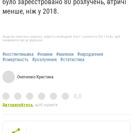
було зареєстровано 80 розлучень, втричі
менше, ніж у 2018.
Якщо ви помітили помилку, виділіть необхідний текст і натисніть Ctrl + Enter, щоб
повідомити про це редакцію
#костянтинывка
#новини
#малюки
#народження
#смертнысть
#розлучення
#статистика
Оніпченко Кристина
0,0
Авторизуйтесь
, щоб оцінити