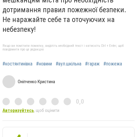
дотримання правил пожежної безпеки.
Не наражайте себе та оточуючих на
небезпеку!
Якщо ви помітили помилку, виділіть необхідний текст і натисніть Ctrl + Enter, щоб
повідомити про це редакцію
#костянтинівка
#новини
#вул.шкільна
#гараж
#пожежа
Оніпченко Кристина
0,0
Авторизуйтесь
, щоб оцінити