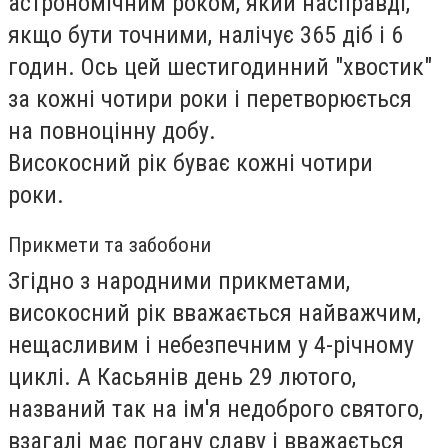
астрономічним роком, який насправді,
якщо бути точними, налічує 365 діб і 6
годин. Ось цей шестигодинний "хвостик"
за кожні чотири роки і перетворюється
на повноцінну добу.
Високосний рік буває кожні чотири
роки.
Прикмети та забобони
Згідно з народними прикметами,
високосний рік вважається найважчим,
нещасливим і небезпечним у 4-річному
циклі. А Касьянів день 29 лютого,
названий так на ім'я недоброго святого,
взагалі має погану славу і вважається