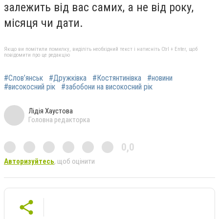
залежить від вас самих, а не від року,
місяця чи дати.
Якщо ви помітили помилку, виділіть необхідний текст і натисніть Ctrl + Enter, щоб
повідомити про це редакцію
#Слов’янськ
#Дружківка
#Костянтинівка
#новини
#високосний рік
#забобони на високосний рік
Лідія Хаустова
Головна редакторка
0,0
Авторизуйтесь
, щоб оцінити