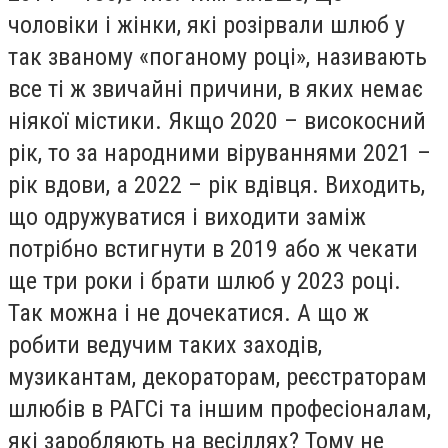
чоловіки і жінки, які розірвали шлюб у
так званому «поганому році», називають
все ті ж звичайні причини, в яких немає
ніякої містики. Якщо 2020 – високосний
рік, то за народними віруваннями 2021 –
рік вдови, а 2022 – рік вдівця. Виходить,
що одружуватися і виходити заміж
потрібно встигнути в 2019 або ж чекати
ще три роки і брати шлюб у 2023 році.
Так можна і не дочекатися. А що ж
робити ведучим таких заходів,
музикантам, декораторам, реєстраторам
шлюбів в РАГСі та іншим професіоналам,
які заробляють на весіллях? Тому не