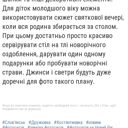
Для діток молодшого віку можна
використовувати сюжет святкової вечері,
коли вся родина збирається за столом.
При цьому достатньо просто красиво
сервірувати стіл на тлі новорічного
оздоблення, дарувати один одному
подарунки або пробувати новорічні
страви. Джинси і светри будуть дуже
доречні для фото такого плану.
Якщо ви помітили помилку, виділіть необхідний текст і натисніть Ctrl + Enter, щоб
повідомити про це редакцію
#Слов’янськ
#Дружківка
#Костянтинівка
#новини
#фотосесія
#зимова фотосесія
#фотосесія на Новий Рік