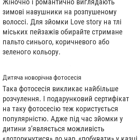
Жіночно і романтично виглядають
зимові навушники на розпушеному
волоссі. Для зйомки Love story на тлі
міських пейзажів обирайте стримане
пальто синього, коричневого або
зеленого кольору.
Дитяча новорічна фотосесія
Така фотосесія викликає найбільше
розчулення. І подарунковий сертифікат
на таку фотосесію теж користується
популярністю. Адже під час зйомки у
дитини з’являється можливість
«доторкнутися» до чар, «побувати» у казці