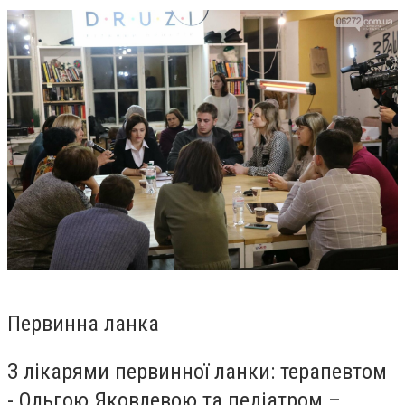
Первинна ланка
З лікарями первинної ланки: терапевтом
- Ольгою Яковлевою та педіатром –