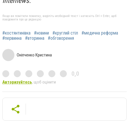
Internews.
Якщо ви помітили помилку, виділіть необхідний текст і натисніть Ctrl + Enter, щоб
повідомити про це редакцію
#костянтинівка
#новини
#круглий стіл
#медична реформа
#первинна
#вторинна
#обговорення
Оніпченко Кристина
0,0
Авторизуйтесь
, щоб оцінити