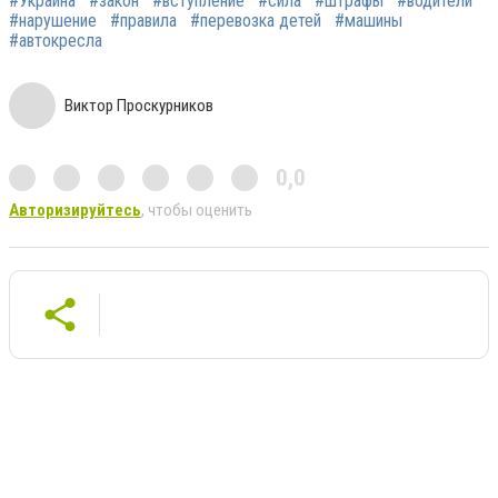
#Украина
#закон
#вступление
#сила
#штрафы
#водители
#нарушение
#правила
#перевозка детей
#машины
#автокресла
Виктор Проскурников
0,0
Авторизируйтесь
, чтобы оценить