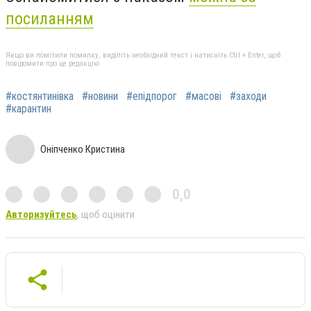
посиланням
Якщо ви помітили помилку, виділіть необхідний текст і натисніть Ctrl + Enter, щоб
повідомити про це редакцію
#костянтинівка
#новини
#епідпорог
#масові
#заходи
#карантин
Оніпченко Кристина
0,0
Авторизуйтесь
, щоб оцінити