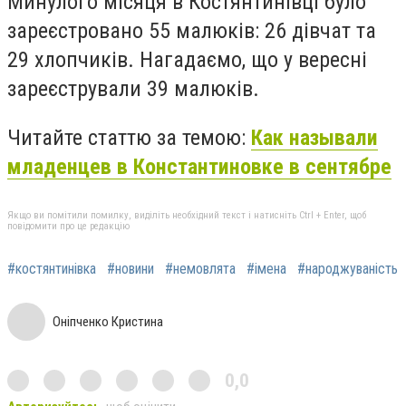
Минулого місяця в Костянтинівці було
зареєстровано 55 малюків: 26 дівчат та
29 хлопчиків. Нагадаємо, що у вересні
зареєстрували 39 малюків.
Читайте статтю за темою:
Как называли
младенцев в Константиновке в сентябре
Якщо ви помітили помилку, виділіть необхідний текст і натисніть Ctrl + Enter, щоб
повідомити про це редакцію
#костянтинівка
#новини
#немовлята
#імена
#народжуваність
Оніпченко Кристина
0,0