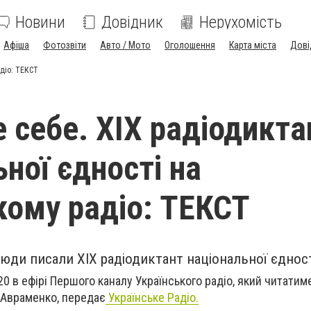
Новини
Довідник
Нерухомість
Афіша
Фотозвіти
Авто / Мото
Оголошення
Карта міста
Дові
адіо: ТЕКСТ
е себе. ХІХ радіодикта
ної єдності на
кому радіо: ТЕКСТ
люди писали ХІХ радіодиктант національної єднос
0 в ефірі Першого каналу Українського радіо, який читатим
Авраменко, передає
Українське Радіо.