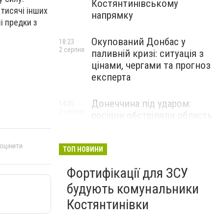
Костянтинівському
 тисячі інших
напрямку
і предки з
Окупований Донбас у
18:23
2 серпня
паливній кризі: ситуація з
цінами, чергами та прогноз
експерта
Донеччина під ударом:
14:35
2 серпня
росіяни обстріляли область
25 разів, Філашкін — про
наслідки
 оцінити
ТОП НОВИНИ
Фортифікації для ЗСУ
будують комунальники
Костянтинівки