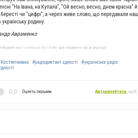
існі "На Івана, на Купала", "Ой весно, весно, днем красна" й
, бересті чи "цифрі", а через живе слово, що передавали наш
в українську родину.
сандр Авраменко
бхідний текст і натисніть Ctrl + Enter, щоб повідомити про це редакцію
#Костянтинівка
#радіодиктант єдності
#українське радіо
єдності
0,0
Оцініть першим
Авторизуйтесь
, щоб