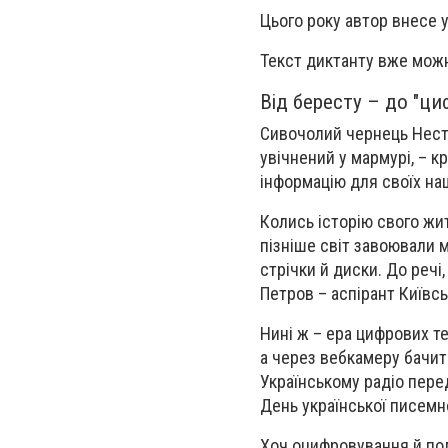
Цього року автор внесе у
Текст диктанту вже можн
Від бересту – до "ци
Сивочолий чернець Несто
увічнений у мармурі, – 
інформацію для своїх на
Колись історію свого жит
пізніше світ завоювали м
стрічки й диски. До речі
Петров – аспірант Київсь
Нині ж – ера цифрових т
а через вебкамеру бачит
Українському радіо перед
День української писемн
Хоч оцифровування й пол