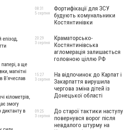
Фортифікації для ЗСУ
08:31
5 серпня
будують комунальники
Костянтинівки
Краматорсько-
 епізод,
20:29
3 серпня
Костянтинівська
гти
агломерація залишається
головною ціллю РФ
 папері, а ще
вки, магнітні
На відпочинок до Карпат і
15:27
ив В’ячеслав
3 серпня
Закарпаття вирушила
чергова зміна дітей із
Донецької області
чі кілометрів,
дає змогу
о диктанту в
До старої тактики наступу
09:25
3 серпня
повернувся ворог після
невдалого штурму на
у силу.