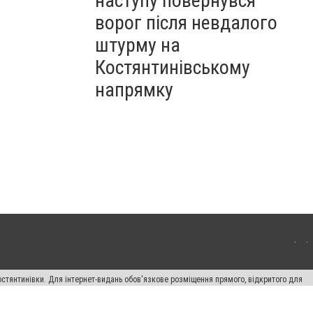
наступу повернувся
ворог після невдалого
штурму на
Костянтинівському
напрямку
остянтинівки. Для інтернет-видань обов'язкове розміщення прямого, відкритого для
лама" публікуються на правах реклами.