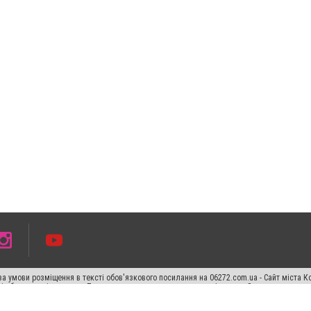
а умови розміщення в тексті обов'язкового посилання на 06272.com.ua - Сайт міста К
сті або в якості джерела. Порушення виняткових прав переслідується Законом.
ський спецпроєкт", "Політичні новини", "Пресреліз", "PR", "Офіційно", "Політична рек