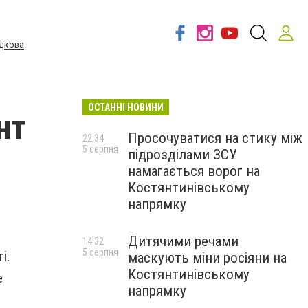
дкова
ОСТАННІ НОВИНИ
нт
Просочуватися на стику між
22:34
5 серпня
підрозділами ЗСУ
намагається ворог на
Костянтинівському
напрямку
Дитячими речами
14:32
5 серпня
ті.
маскують міни росіяни на
Костянтинівському
е
напрямку