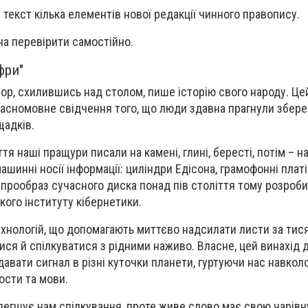
 текст кілька елементів нової редакції чинного правопису.
а перевірити самостійно.
фри"
р, схилившись над столом, пише історію свого народу. Цей
красномовне свідчення того, що люди здавна прагнули збере
щадків.
тя наші пращури писали на камені, глині, бересті, потім – на
ашинні носії інформації: циліндри Едісона, грамофонні платі
, прообраз сучасного диска понад пів століття тому розроб
кого інституту кібернетики.
ехнологій, що допомагають миттєво надсилати листи за тися
ися й спілкуватися з рідними наживо. Власне, цей винахід 
авати сигнал в різні куточки планети, гуртуючи нас навкол
ости та мови.
егшує нам спілкування, проте живе слово має свою чарівн