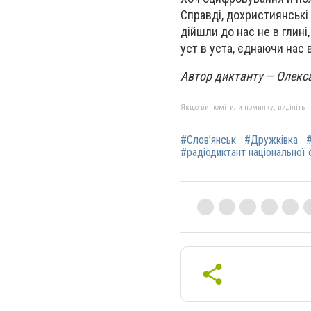
Справді, дохристиянські п
дійшли до нас не в глині
уст в уста, єднаючи нас 
Автор диктанту — Олек
Якщо ви помітили помилку, виділіть нео
#Слов’янськ
#Дружківка
#радіодиктант національної 