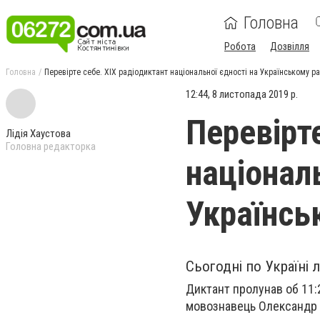
Головна
Робота
Дозвілля
Головна
Перевірте себе. ХІХ радіодиктант національної єдності на Українському р
12:44, 8 листопада 2019 р.
Перевірт
Лідія Хаустова
Головна редакторка
національ
Українсь
Сьогодні по Україні 
Диктант пролунав об 11:2
мовознавець Олександр 