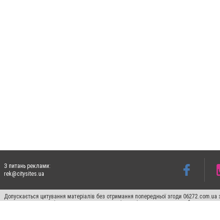
З питань реклами:
rek@citysites.ua
Допускається цитування матеріалів без отримання попередньої згоди 06272.com.ua з
пошукових систем гіперпосилання на цитовані статті не нижче другого абзацу в тек
Матеріали з плашками "Новини компаній", "Промо", "Партнерський матеріал", "Партнер