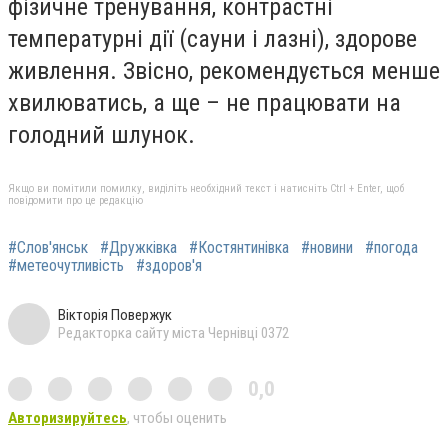
фізичне тренування, контрастні
температурні дії (сауни і лазні), здорове
живлення.
Звісно, рекомендується менше
хвилюватись, а ще – не працювати на
голодний шлунок
.
Якщо ви помітили помилку, виділіть необхідний текст і натисніть Ctrl + Enter, щоб
повідомити про це редакцію
#Слов'янськ
#Дружківка
#Костянтинівка
#новини
#погода
#метеочутливість
#здоров'я
Вікторія Повержук
Редакторка сайту міста Чернівці 0372
0,0
Авторизируйтесь
, чтобы оценить