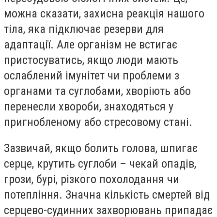
можна сказати, захисна реакція нашого
тіла, яка підключає резерви для
адаптації. Але організм не встигає
пристосуватись, якщо люди мають
ослаблений імунітет чи проблеми з
органами та суглобами, хворіють або
перенесли хвороби, знаходяться у
пригнобленому або стресовому стані.
Зазвичай, якщо болить голова, шпигає
серце, крутить суглоби – чекай опадів,
грози, бурі, різкого похолодання чи
потепління.
З
начна кількість смерт
ей
від
серцево-судинних захворювань припадає