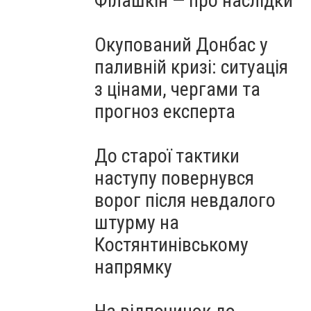
Філашкін — про наслідки
Окупований Донбас у
паливній кризі: ситуація
з цінами, чергами та
прогноз експерта
До старої тактики
наступу повернувся
ворог після невдалого
штурму на
Костянтинівському
напрямку