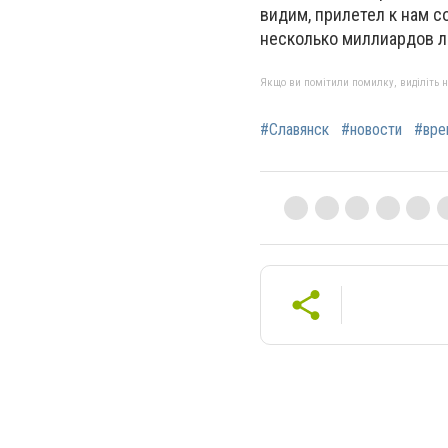
видим, прилетел к нам с
несколько миллиардов л
Якщо ви помітили помилку, виділіть нео
#Славянск
#новости
#вре