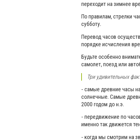
переходит на зимнее вре
По правилам, стрелки ча
субботу.
Перевод часов осуществ
порядке исчисления врем
Будьте особенно внимате
самолет, поезд или авто
Три удивительных фак
- самые древние часы н
солнечные. Самые древн
2000 годом до н.э.
- передвижение по часо
именно так движется тен
- когда мы смотрим на 