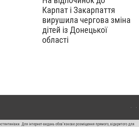
На відпочинок до
Карпат і Закарпаття
вирушила чергова зміна
дітей із Донецької
області
остянтинівки. Для інтернет-видань обов'язкове розміщення прямого, відкритого для
лама" публікуються на правах реклами.