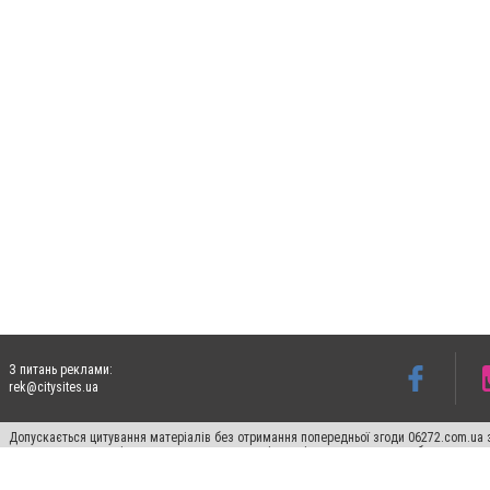
З питань реклами:
rek@citysites.ua
Допускається цитування матеріалів без отримання попередньої згоди 06272.com.ua з
пошукових систем гіперпосилання на цитовані статті не нижче другого абзацу в тек
Матеріали з плашками "Новини компаній", "Промо", "Партнерський матеріал", "Партнер