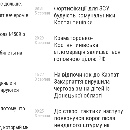
час дольше.
Фортифікації для ЗСУ
08:31
5 серпня
будують комунальники
дят вечером в
Костянтинівки
года №509 о
Краматорсько-
20:29
3 серпня
Костянтинівська
агломерація залишається
 билеты на
головною ціллю РФ
На відпочинок до Карпат і
15:27
3 серпня
Закарпаття вирушила
дяные и
чергова зміна дітей із
тируются
Донецької області
, потому
что
До старої тактики наступу
09:25
3 серпня
повернувся ворог після
невдалого штурму на
т, который мы