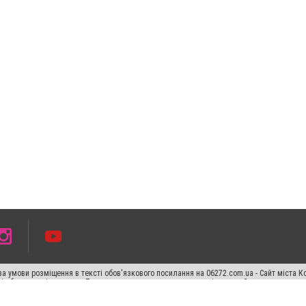
а умови розміщення в тексті обов'язкового посилання на 06272.com.ua - Сайт міста К
сті або в якості джерела. Порушення виняткових прав переслідується Законом.
ський спецпроєкт", "Політичні новини", "Пресреліз", "PR", "Офіційно", "Політична рек