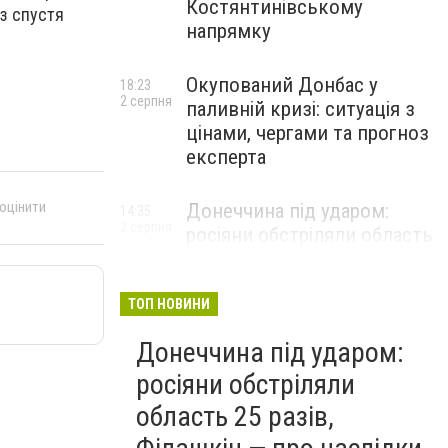
Костянтинівському
аз спустя
напрямку
Окупований Донбас у
18:23
2 серпня
паливній кризі: ситуація з
цінами, чергами та прогноз
експерта
 оцінити
Донеччина під ударом:
14:35
2 серпня
росіяни обстріляли область
25 разів, Філашкін — про
наслідки
ТОП НОВИНИ
Донеччина під ударом:
росіяни обстріляли
область 25 разів,