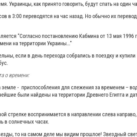
мя. Украинцы, как принято говорить, будут спать на один 
сов в 3:00 переводятся на час назад. Но обычно их перево
ляется "Согласно постановлению Кабмина от 13 мая 1996 
ени на территории Украины..."
льны, если в день перехода собрались в поездку и купили
бус.
та о времени:
а земле - приспособления для слежения за временем – во
ейшие были найдены на территории Древнего Египта и да
вой стрелке воспринимается в направлении слева направо
ь в солнечных часах.
звезды, то на самом деле мы видим прошлое! Звездный све