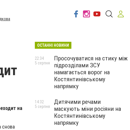
дкова
ОСТАННІ НОВИНИ
Просочуватися на стику між
22:34
5 серпня
підрозділами ЗСУ
дит
намагається ворог на
Костянтинівському
напрямку
Дитячими речами
14:32
5 серпня
реходит на
маскують міни росіяни на
Костянтинівському
напрямку
а снова