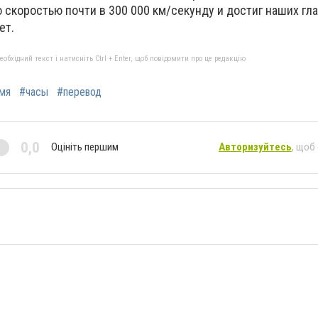
о скоростью почти в 300 000 км/секунду и достиг наших гл
ет.
бхідний текст і натисніть Ctrl + Enter, щоб повідомити про це редакцію
мя
#часы
#перевод
0,0
Оцініть першим
Авторизуйтесь
, щоб