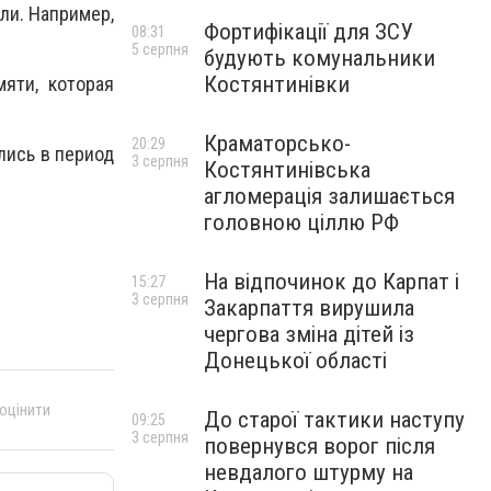
ли. Например,
Фортифікації для ЗСУ
08:31
5 серпня
будують комунальники
Костянтинівки
яти, которая
Краматорсько-
20:29
лись в период
3 серпня
Костянтинівська
агломерація залишається
головною ціллю РФ
На відпочинок до Карпат і
15:27
3 серпня
Закарпаття вирушила
чергова зміна дітей із
Донецької області
 оцінити
До старої тактики наступу
09:25
3 серпня
повернувся ворог після
невдалого штурму на