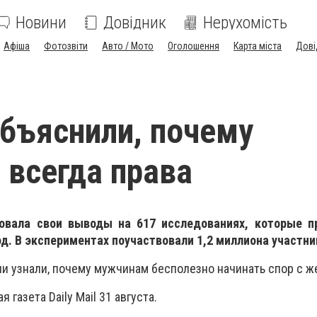
Новини
Довідник
Нерухомість
Афіша
Фотозвіти
Авто / Мото
Оголошення
Карта міста
Дові
бъяснили, почему
всегда права
новала свои выводы на 617 исследованиях, которые п
год. В экспериментах поучаствовали 1,2 миллиона участни
и узнали, почему мужчинам бесполезно начинать спор с 
 газета Daily Mail 31 августа.