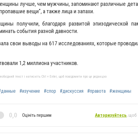
енщины лучше, чем мужчины, запоминают различные дета
е пропавшие вещи", а также лица и запахи.
ины получили, благодаря развитой эпизодической пам
минать события разной давности.
вала свои выводы на 617 исследованиях, которые проводи
твовали 1,2 миллиона участников.
бхідний текст і натисніть Ctrl + Enter, щоб повідомити про це редакцію
#данные
#изучение
#спор
#дискуссия
#правота
#женщины
0,0
Оцініть першим
Авторизуйтесь
, щоб