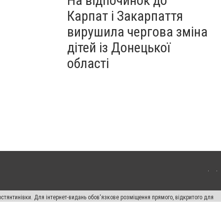
На відпочинок до
Карпат і Закарпаття
вирушила чергова зміна
дітей із Донецької
області
остянтинівки. Для інтернет-видань обов'язкове розміщення прямого, відкритого для
лама" публікуються на правах реклами.