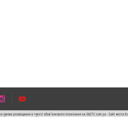
а умови розміщення в тексті обов'язкового посилання на 06272.com.ua - Сайт міста К
сті або в якості джерела. Порушення виняткових прав переслідується Законом.
ський спецпроєкт", "Політичні новини", "Пресреліз", "PR", "Офіційно", "Політична рек