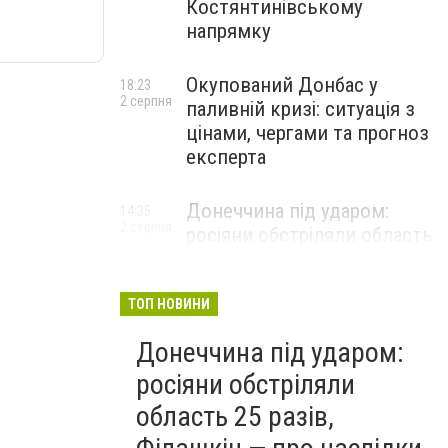
Костянтинівському
напрямку
Окупований Донбас у
18:23
2 серпня
паливній кризі: ситуація з
цінами, чергами та прогноз
експерта
Донеччина під ударом:
14:35
2 серпня
росіяни обстріляли область
25 разів, Філашкін — про
наслідки
ТОП НОВИНИ
Донеччина під ударом:
росіяни обстріляли
область 25 разів,