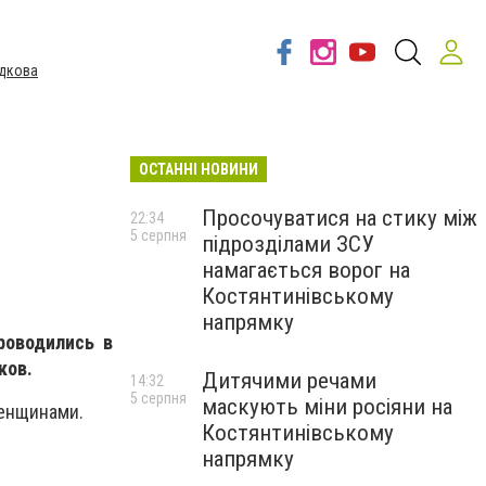
дкова
ОСТАННІ НОВИНИ
Просочуватися на стику між
22:34
5 серпня
підрозділами ЗСУ
намагається ворог на
Костянтинівському
напрямку
роводились в
ков.
Дитячими речами
14:32
5 серпня
маскують міни росіяни на
женщинами.
Костянтинівському
напрямку