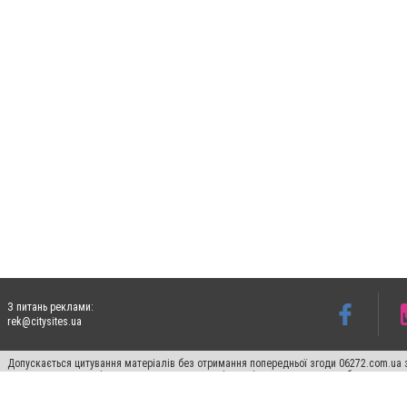
З питань реклами:
rek@citysites.ua
Допускається цитування матеріалів без отримання попередньої згоди 06272.com.ua з
пошукових систем гіперпосилання на цитовані статті не нижче другого абзацу в тек
Матеріали з плашками "Новини компаній", "Промо", "Партнерський матеріал", "Партнер