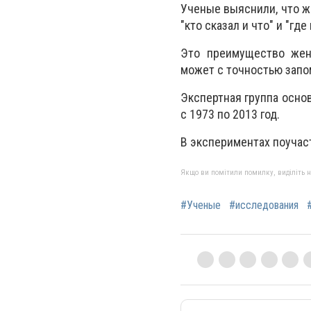
Ученые выяснили, что ж
"кто сказал и что" и "гд
Это преимущество женщ
может с точностью запо
Экспертная группа осно
с 1973 по 2013 год.
В экспериментах поучас
Якщо ви помітили помилку, виділіть нео
#Ученые
#исследования