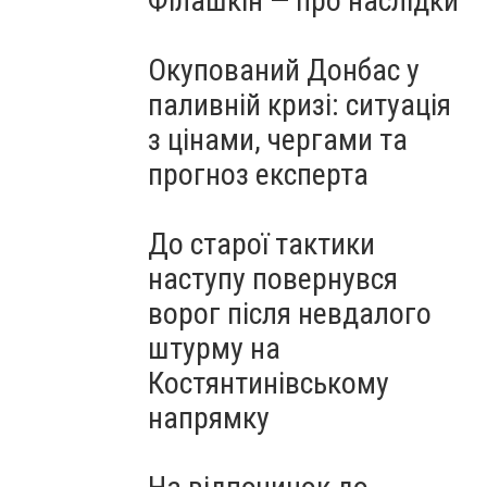
Філашкін — про наслідки
Окупований Донбас у
паливній кризі: ситуація
з цінами, чергами та
прогноз експерта
До старої тактики
наступу повернувся
ворог після невдалого
штурму на
Костянтинівському
напрямку