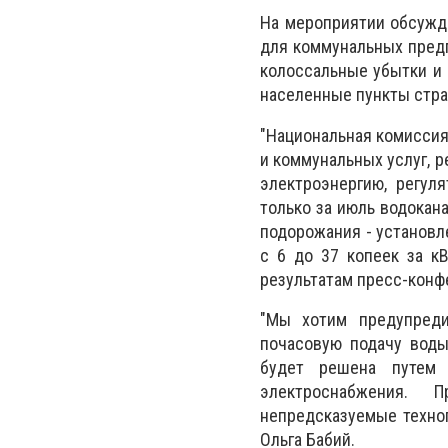
На мероприятии обсужд
для коммунальных предп
колоссальные убытки и 
населенные пункты стра
"Национальная комиссия
и коммунальных услуг, р
электроэнергию, регул
только за июль водокан
подорожания - установл
с 6 до 37 копеек за кВ
результатам пресс-конф
"Мы хотим предупреди
почасовую подачу воды
будет решена путем з
электроснабжения. 
непредсказуемые техног
Ольга Бабий.