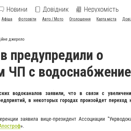
Новини
Довідник
Нерухомість
Афіша
Фотозвіти
Авто / Мото
Оголошення
Карта міста
Дові
ійне джерело
в предупредили о
м ЧП с водоснабжени
ских водоканалов заявили, что в связи с увеличе
едприятий, в некоторых городах произойдет переход 
еренции заявила вице-президент Ассоциации "Укрводока
Апостроф
».