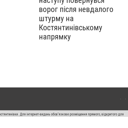
наступу повернувся
ворог після невдалого
штурму на
Костянтинівському
напрямку
остянтинівки. Для інтернет-видань обов'язкове розміщення прямого, відкритого для
лама" публікуються на правах реклами.