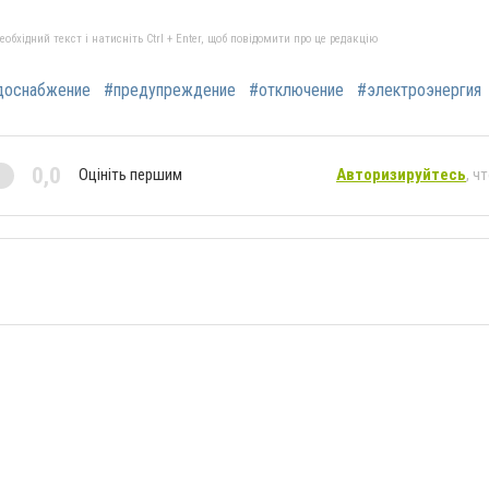
бхідний текст і натисніть Ctrl + Enter, щоб повідомити про це редакцію
доснабжение
#предупреждение
#отключение
#электроэнергия
0,0
Оцініть першим
Авторизируйтесь
, ч