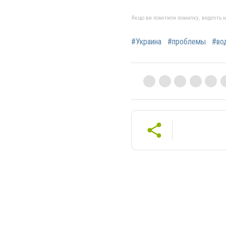
Якщо ви помітили помилку, виділіть нео
#Украина
#проблемы
#во