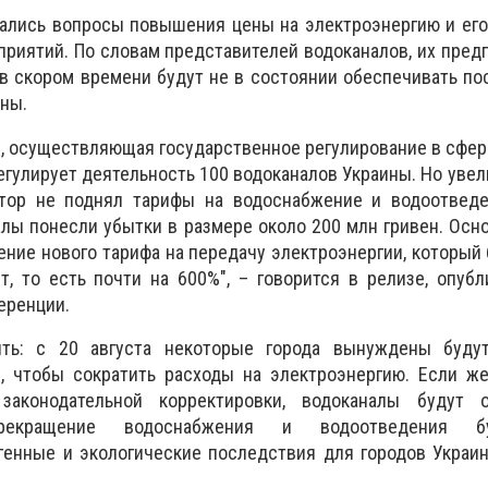
ались вопросы повышения цены на электроэнергию и его
риятий. По словам представителей водоканалов, их пред
в скором времени будут не в состоянии обеспечивать по
ны.
, осуществляющая государственное регулирование в сфер
егулирует деятельность 100 водоканалов Украины. Но увел
ятор не поднял тарифы на водоснабжение и водоотведе
алы понесли убытки в размере около 200 млн гривен. Осн
ение нового тарифа на передачу электроэнергии, который
т, то есть почти на 600%", – говорится в релизе, опуб
еренции.
ть: с 20 августа некоторые города вынуждены буду
, чтобы сократить расходы на электроэнергию. Если же
аконодательной корректировки, водоканалы будут 
Прекращение водоснабжения и водоотведения б
енные и экологические последствия для городов Украин