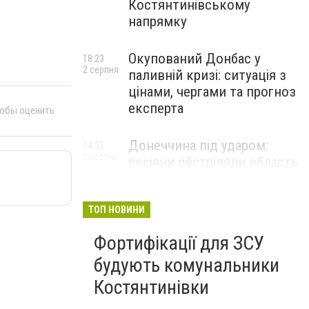
Костянтинівському
напрямку
Окупований Донбас у
18:23
2 серпня
паливній кризі: ситуація з
цінами, чергами та прогноз
експерта
тобы оценить
Донеччина під ударом:
14:35
2 серпня
росіяни обстріляли область
25 разів, Філашкін — про
наслідки
ТОП НОВИНИ
Фортифікації для ЗСУ
будують комунальники
Костянтинівки