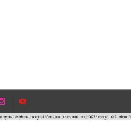
а умови розміщення в тексті обов'язкового посилання на 06272.com.ua - Сайт міста К
сті або в якості джерела. Порушення виняткових прав переслідується Законом.
ський спецпроєкт", "Політичні новини", "Пресреліз", "PR", "Офіційно", "Політична рек