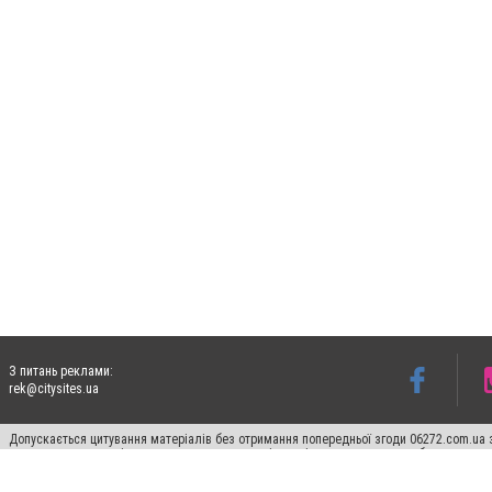
З питань реклами:
rek@citysites.ua
Допускається цитування матеріалів без отримання попередньої згоди 06272.com.ua з
пошукових систем гіперпосилання на цитовані статті не нижче другого абзацу в тек
Матеріали з плашками "Новини компаній", "Промо", "Партнерський матеріал", "Партнер