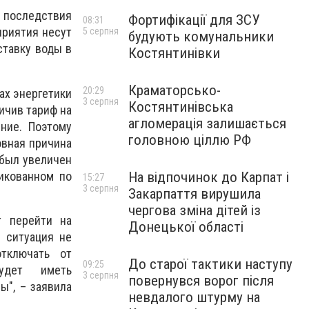
 последствия
Фортифікації для ЗСУ
08:31
приятия несут
5 серпня
будують комунальники
ставку воды в
Костянтинівки
Краматорсько-
20:29
ах энергетики
3 серпня
Костянтинівська
ичив тариф на
агломерація залишається
ние. Поэтому
головною ціллю РФ
овная причина
 был увеличен
ликованном по
На відпочинок до Карпат і
15:27
3 серпня
Закарпаття вирушила
чергова зміна дітей із
т перейти на
Донецької області
 ситуация не
отключать от
До старої тактики наступу
09:25
удет иметь
3 серпня
повернувся ворог після
ы", – заявила
невдалого штурму на