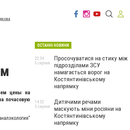
дкова
ОСТАННІ НОВИНИ
Просочуватися на стику між
22:34
5 серпня
підрозділами ЗСУ
ем
намагається ворог на
Костянтинівському
напрямку
нием цены на
на почасовую
Дитячими речами
14:32
5 серпня
маскують міни росіяни на
Костянтинівському
налэкология"
напрямку