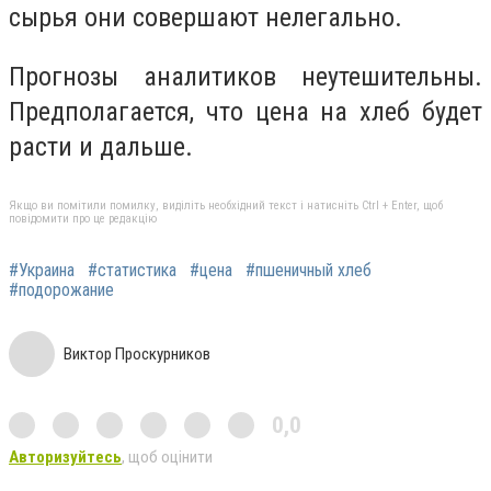
сырья они совершают нелегально.
Прогнозы аналитиков неутешительны.
Предполагается, что цена на хлеб будет
расти и дальше.
Якщо ви помітили помилку, виділіть необхідний текст і натисніть Ctrl + Enter, щоб
повідомити про це редакцію
#Украина
#статистика
#цена
#пшеничный хлеб
#подорожание
Виктор Проскурников
0,0
Авторизуйтесь
, щоб оцінити