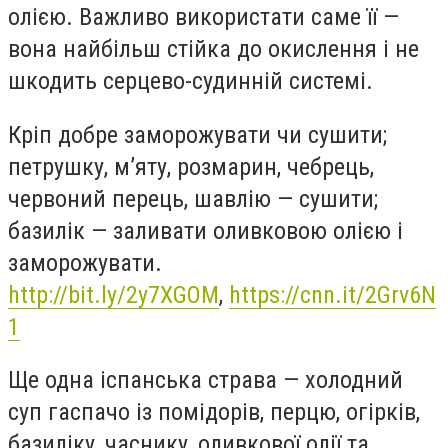
олією. Важливо використати саме її —
вона найбільш стійка до окислення і не
шкодить серцево-судинній системі.
Кріп добре заморожувати чи сушити;
петрушку, м’яту, розмарин, чебрець,
червоний перець, шавлію — сушити;
базилік — заливати оливковою олією і
заморожувати.
http://bit.ly/2y7XGOM
,
https://cnn.it/2Grv6N
1
Ще одна іспанська страва — холодний
суп гаспачо із помідорів, перцю, огірків,
базиліку, часнику, оливкової олії та