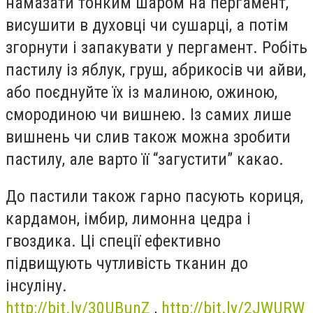
намазати тонким шаром на пергамент,
висушити в духовці чи сушарці, а потім
згорнути і запакувати у пергамент. Робіть
пастилу із яблук, груш, абрикосів чи айви,
або поєднуйте їх із малиною, ожиною,
смородиною чи вишнею. Із самих лише
вишнень чи слив також можна зробити
пастилу, але варто її “загустити” какао.
До пастили також гарно пасують кориця,
кардамон, імбир, лимонна цедра і
гвоздика. Ці спеції ефективно
підвищують чутливість тканин до
інсуліну.
http://bit.ly/30UBunZ
,
http://bit.ly/2JWURW